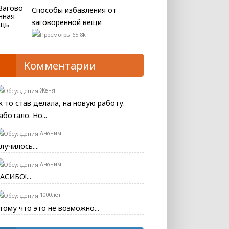
Способы избавления от
заговоренной вещи
65.8k
Комментарии
Женя
к то став делала, на новую работу.
аботало. Но...
Аноним
лучилось....
Аноним
АСИБО!...
1000лет
тому что это не возможно...