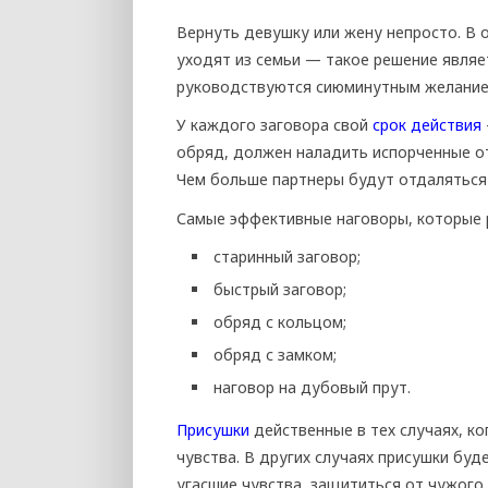
Вернуть девушку или жену непросто. В 
уходят из семьи — такое решение явля
руководствуются сиюминутным желанием
У каждого заговора свой
срок действия
обряд, должен наладить испорченные от
Чем больше партнеры будут отдаляться 
Самые эффективные наговоры, которые 
старинный заговор;
быстрый заговор;
обряд с кольцом;
обряд с замком;
наговор на дубовый прут.
Присушки
действенные в тех случаях, к
чувства. В других случаях присушки буд
угасшие чувства, защититься от чужого