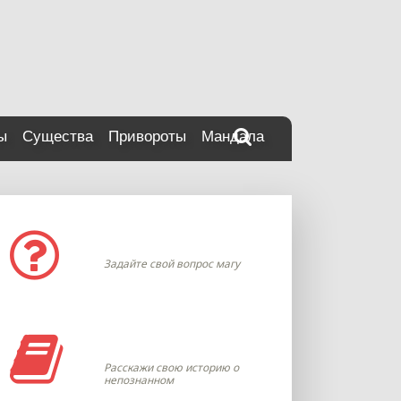
ы
Существа
Привороты
Мандала
Задать вопрос
Задайте свой вопрос магу
Моя история
Расскажи свою историю о
непознанном