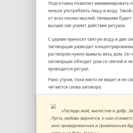
Подготовка позволит минимизировать по
нельзя употреблять пищу и воду. Такой
от всех плохих мыслей. Нелишним будет 
высших сил усилит действие ритуала.
С церкви приносят святую воду и две с
Заговорщик разводит концентрированный
раствором нужно вымыть весь дом. Он ч
заговорщик обходит дом со свечой и ч
проводится ритуал.
Рано утром, пока никто не видит и не с
читаются слова заговора:
«Господи мой, милостив и добр. 
Пусть любовь вернется, к нам отзоветс
мне привороженная и привязанная буде
могу и не буду. Аминь».