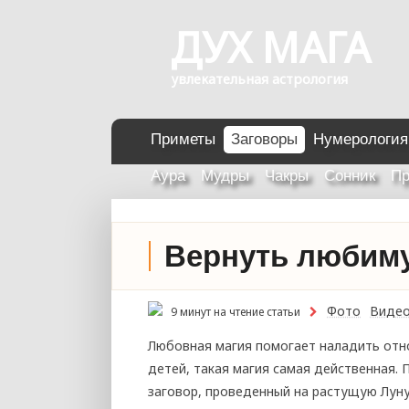
ДУХ МАГА
увлекательная астрология
Приметы
Заговоры
Нумерология
Аура
Мудры
Чакры
Сонник
Пр
Вернуть любим
Фото
Виде
9 минут на чтение статьи
Любовная магия помогает наладить отно
детей, такая магия самая действенная.
заговор, проведенный на растущую Лун