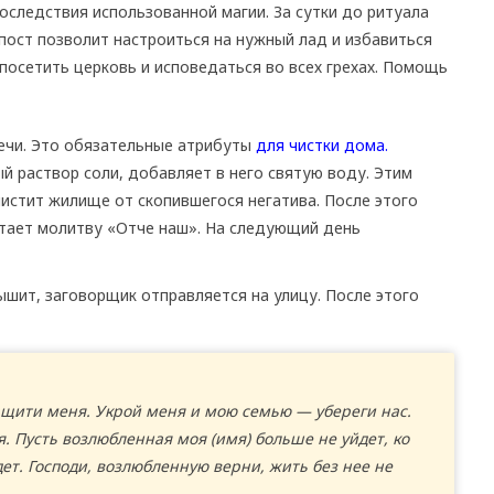
следствия использованной магии. За сутки до ритуала
 пост позволит настроиться на нужный лад и избавиться
посетить церковь и исповедаться во всех грехах. Помощь
вечи. Это обязательные атрибуты
для чистки дома.
 раствор соли, добавляет в него святую воду. Этим
истит жилище от скопившегося негатива. После этого
итает молитву «Отче наш». На следующий день
лышит, заговорщик отправляется на улицу. После этого
Защити меня. Укрой меня и мою семью — убереги нас.
я. Пусть возлюбленная моя (имя) больше не уйдет, ко
т. Господи, возлюбленную верни, жить без нее не