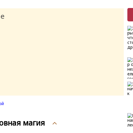
ие
овная магия