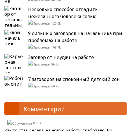
Несколько способов отвадить
нежеланного человека солью
125.6k
9 сильных заговоров на начальника при
проблемах на работе
108.7k
Заговор от неудач на работе
86.2k
7 заговоров на спокойный детский сон
60.7k
Комментарии
Женя
Как то став делала, на новую работу. Сработало. Но...