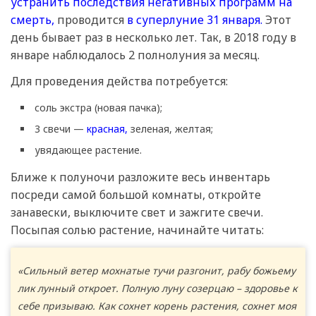
устранить последствия негативных программ на
смерть,
проводится
в суперлуние 31 января.
Этот
день бывает раз в несколько лет. Так, в 2018 году в
январе наблюдалось 2 полнолуния за месяц.
Для проведения действа потребуется:
соль экстра (новая пачка);
3 свечи —
красная,
зеленая, желтая;
увядающее растение.
Ближе к полуночи разложите весь инвентарь
посреди самой большой комнаты, откройте
занавески, выключите свет и зажгите свечи.
Посыпая солью растение, начинайте читать:
«Сильный ветер мохнатые тучи разгонит, рабу божьему
лик лунный откроет. Полную луну созерцаю – здоровье к
себе призываю. Как сохнет корень растения, сохнет моя