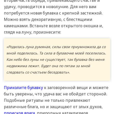
Вторая часть обряда, привлекающего счастье и
удачу, проводится в новолуние. Для него вам
потребуется новая булавка с крепкой застежкой.
Можно взять декоративную, с блестящими
камешками. Встаньте возле открытого окошка и,
глядя на луну, произнесите:
«Родилась луна румяная, силы свои приумножила да со
мной поделилась. Та сила в булавочке моей поселилась.
Как небо без луны не существует, так булавка без меня
недвижима лежит. Будет она по пятам за мной
следовать со счастьем беседовать».
Приколите булавку
к заговоренной вещи и можете
быть уверены, что удача вас не обойдет стороной.
Подобные ритуалы не только привлекают
различные блага, но и защищают от злых духов,
происков врага,
природных катаклизмов.