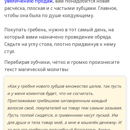
увеличению продаж,
вам понадобится новая
расчёска, плоская и с частыми зубцами. Главное,
чтобы она была по душе колдующему.
Покупать гребень, нужно в тот самый день, на
который вами назначено проведение обряда.
Сядьте на углу стола, плотно придвинув к нему
стул.
Перебирая зубчики, чётко и громко произнесите
текст магической молитвы:
«Как у гребня нового зубцов множество целое, так пусть
и у меня клиентов будет, что не сосчитать.
Приглаживаю гребешком заговоренным каждый
волосок свой, покупателей на товар тем самым зазывая.
Пусть толпой сходятся, и гривенники несут пускай. Им
для души и тела товар мой, а мне в кошелёк денежку. И
за все это гребешок волшебный благодарю. Аминь,