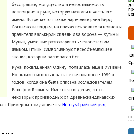
бесстрашие, могущество и непостижимость
воплощено в руне, которую назвали в честь его
имени. Встречается также наречение руна Вирд.
Согласно легендам, на плечах покровителя воинов и
правителя валькирий сидели два ворона — Хугин и
Мунин, умеющие разговаривать человеческим
языком. Птицы символизируют всеобъемлющее
Ка
знание, которым располагал бог.
Ср
Руна, посвященная Одину, появилась еще в XVI веке.
Но активно использовать ее начали после 1980-х
По
годов, когда она была описана исследователем
Ральфом Блюмом. Имеются сведения, что в
некоторых производных от древнескандинавских
СП
вал. Примером тому является
Нортумбрийский ряд,
по