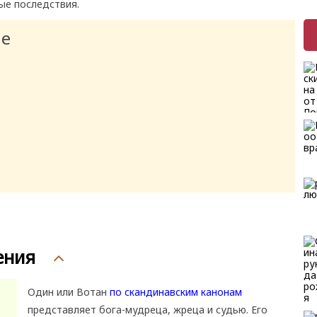
ые последствия.
ие
ения
Один или Вотан
по скандинавским канонам
представляет бога-мудреца, жреца и судью. Его