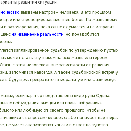
арианты развития ситуации.
иночество
вызваны настроем человека. В его прошлом
оящее или спровоцировавшие гнев богов. По жизненному
и и разочарования, пока он не одумается и не исправит
т шанс
на изменение реальности,
но понадобится
рсоны.
ляется запланированной судьбой по утверждению пустых
ник может стать спутником на всю жизнь или героем
Связь с этим человеком, вне зависимости от решения
зни, запомнится навсегда. А также судьбоносной встречу
ся в будущем, превратится в моральную или физическую
рмации, если партнер представлен в виде руны Одина.
тинные побуждения, эмоции или планы избранника.
бимого или любимую от своего прошлого, чтобы не
тившийся с вопросом человек слабо понимает партнера,
, не умеет анализировать знаки в ответ на чувства.