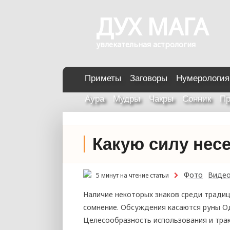
ДУХ МАГА
увлекательная астрология
Приметы
Заговоры
Нумерология
Аура
Мудры
Чакры
Сонник
Пр
Какую силу нес
Фото
Виде
5 минут на чтение статьи
Наличие некоторых знаков среди традиц
сомнение. Обсуждения касаются руны Од
Целесообразность использования и трак