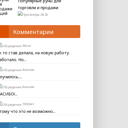
Популярные руны для
торговли и продажи
28.2k
Комментарии
Женя
к то став делала, на новую работу.
аботало. Но...
Аноним
лучилось....
Аноним
АСИБО!...
1000лет
тому что это не возможно...