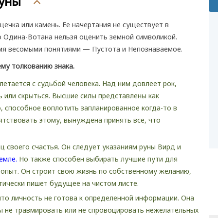
руны
щечка или камень. Ее начертания не существует в
о Одина-Вотана нельзя оценить земной символикой.
мя весомыми понятиями — Пустота и Непознаваемое.
му толкованию знака.
летается с судьбой человека. Над ним довлеет рок,
ь или скрыться. Высшие силы представлены как
, способное воплотить запланированное когда-то в
пятствовать этому, вынуждена принять все, что
ц своего счастья. Он следует указаниям руны Вирд и
емле.
Но также способен выбирать лучшие пути для
 опыт. Он строит свою жизнь по собственному желанию,
тически пишет будущее на чистом листе.
 что личность не готова к определенной информации. Она
ы не травмировать или не спровоцировать нежелательных