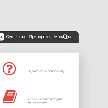
ы
Существа
Привороты
Мандала
Задать вопрос
Задайте свой вопрос магу
Моя история
Расскажи свою историю о
непознанном