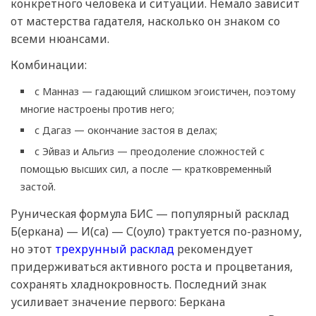
конкретного человека и ситуации. Немало зависит
от мастерства гадателя, насколько он знаком со
всеми нюансами.
Комбинации:
с Манназ — гадающий слишком эгоистичен, поэтому
многие настроены против него;
с Дагаз — окончание застоя в делах;
с Эйваз и Альгиз — преодоление сложностей с
помощью высших сил, а после — кратковременный
застой.
Руническая формула БИС — популярный расклад
Б(еркана) — И(са) — С(оуло) трактуется по-разному,
но этот
трехрунный расклад
рекомендует
придерживаться активного роста и процветания,
сохранять хладнокровность. Последний знак
усиливает значение первого: Беркана