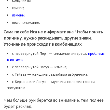
конфликты;
кризис;
измены;
недопонимание.
Сама по себе Иса не информативна. Чтобы понять
причину, нужно раскидывать другие знаки.
Уточнение происходит в комбинациях:
с перевернутой Перт — снижение интереса,
проблемы
в интиме;
с перевернутой Лагуз — измена;
с Тейваз — женщина разлюбила избранника;
с Беркана или Лагуз — мужчина положил глаз на
замужнюю.
Чем больше рун берется во внимание, тем полнее
будет расклад.