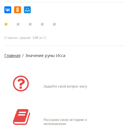
(
1
оценок, среднее:
1,00
из 5)
Главная
/
Значение руны Исса
Задать вопрос
Задайте свой вопрос магу
Моя история
Расскажи свою историю о
непознанном