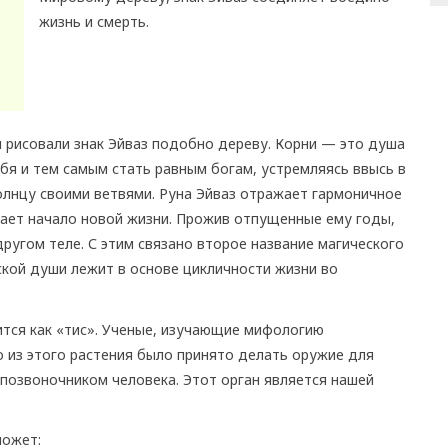
жизнь и смерть.
 рисовали знак Эйваз подобно дереву. Корни — это душа
бя и тем самым стать равным богам, устремляясь ввысь в
 солнцу своими ветвями. Руна Эйваз отражает гармоничное
чает начало новой жизни. Прожив отпущенные ему годы,
ругом теле. С этим связано второе название магического
кой души лежит в основе цикличности жизни во
ится как «тис». Ученые, изучающие мифологию
о из этого растения было принято делать оружие для
 позвоночником человека. Этот орган является нашей
может: