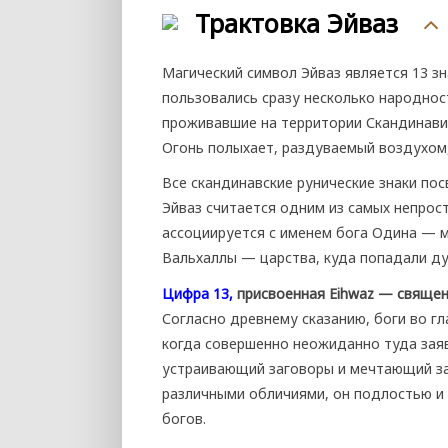
Трактовка Эйваз
Магический символ Эйваз является 13 з
пользовались сразу несколько народнос
проживавшие на территории Скандинавии
Огонь полыхает, раздуваемый воздухом, 
Все скандинавские рунические знаки по
Эйваз считается одним из самых непрос
ассоциируется с именем бога Одина — м
Вальхаллы — царства, куда попадали ду
Цифра 13,
присвоенная Eihwaz — священ
Согласно древнему сказанию, боги во г
когда совершенно неожиданно туда заяв
устраивающий заговоры и мечтающий зах
различными обличиями, он подлостью и
богов.