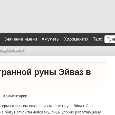
Значение имени
Амулеты
Хиромантия
Таро
Рун
едсказания
гранной руны Эйваз в
о
Комментарии
 германских символов принадлежит руна Эйваз. Она
рые будут открыты человеку, лишь упорно работающему