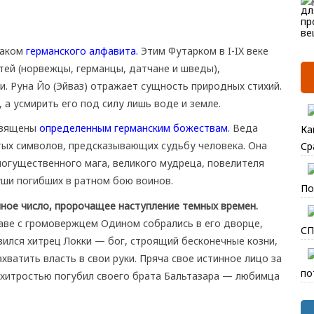
наком
германского алфавита.
Этим Футарком в I-IX веке
тей (норвежцы, германцы, датчане и шведы),
. Руна Йо (Эйваз) отражает сущность природных стихий.
а усмирить его под силу лишь воде и земле.
священы
определенным германским божествам.
Веда
Ка
тых символов, предсказывающих судьбу человека. Она
Ср
огущественного мага, великого мудреца, повелителя
ши погибших в ратном бою воинов.
По
ное число, пророчащее наступление темных времен.
лаве с громовержцем Одином собрались в его дворце,
СП
ился хитрец Локки — бог, строящий бесконечные козни,
ватить власть в свои руки. Пряча свое истинное лицо за
по
 хитростью погубил своего брата Бальтазара — любимца