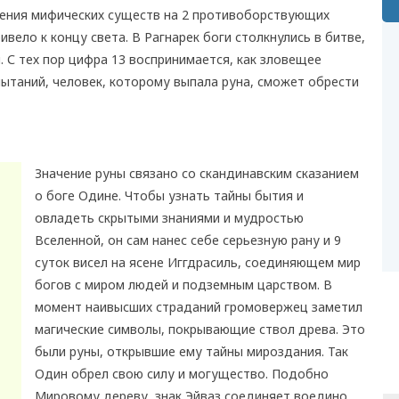
ения мифических существ на 2 противоборствующих
вело к концу света. В Рагнарек боги столкнулись в битве,
 С тех пор цифра 13 воспринимается, как зловещее
ытаний, человек, которому выпала руна, сможет обрести
Значение руны связано со скандинавским сказанием
о боге Одине. Чтобы узнать тайны бытия и
овладеть скрытыми знаниями и мудростью
Вселенной, он сам нанес себе серьезную рану и 9
суток висел на ясене Иггдрасиль, соединяющем мир
богов с миром людей и подземным царством. В
момент наивысших страданий громовержец заметил
магические символы, покрывающие ствол древа. Это
были руны, открывшие ему тайны мироздания. Так
Один обрел свою силу и могущество. Подобно
Мировому дереву, знак Эйваз соединяет воедино