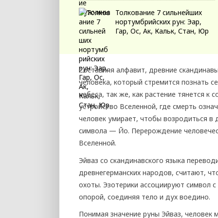
Толкование 7 сильнейших
нортумбрийских рун: Эар,
Гар, Ос, Ак, Кальк, Стан, Юр
Составляя алфавит, древние скандинавы
человека, который стремится познать се
небеса, так же, как растение тянется к
устройство Вселенной, где смерть озна
человек умирает, чтобы возродиться в д
символа — Йо. Перерождение человечес
Вселенной.
Эйваз со скандинавского языка перевод
древнегерманских народов, считают, чт
охоты. Эзотерики ассоциируют символ с
опорой, соединяя тело и дух воедино.
Понимая значение руны Эйваз, человек 