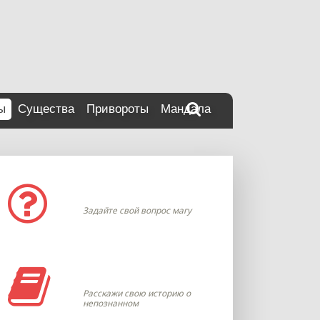
ы
Существа
Привороты
Мандала
Задать вопрос
Задайте свой вопрос магу
Моя история
Расскажи свою историю о
непознанном