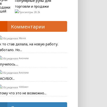
Популярные руны для
торговли и продажи
28.2k
Комментарии
Женя
к то став делала, на новую работу.
аботало. Но...
Аноним
лучилось....
Аноним
АСИБО!...
1000лет
тому что это не возможно...