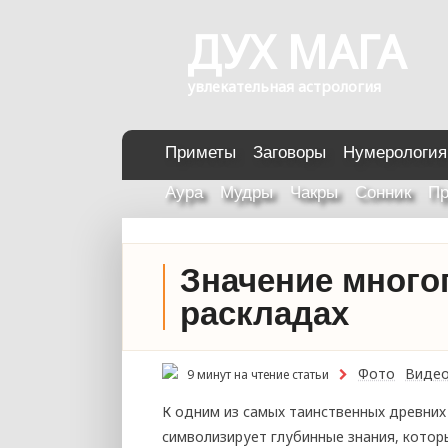
ДУХ МАГА
увлекательная астрология
Приметы
Заговоры
Нумерология
Аура
Мудры
Чакры
Сонник
Пр
Значение много
раскладах
Фото
Виде
9 минут на чтение статьи
К одним из самых таинственных древних
символизирует глубинные знания, кото