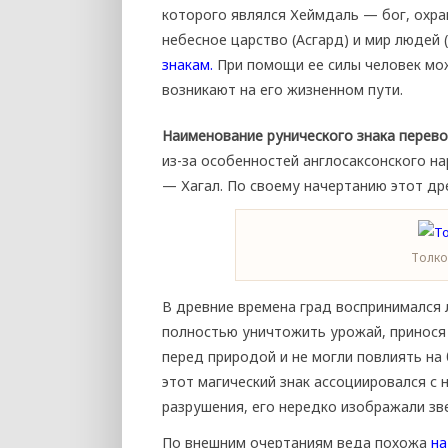
которого являлся Хеймдаль — бог, ох
небесное царство (Асгард) и мир людей 
знакам.
При помощи ее силы человек мо
возникают на его жизненном пути.
Наименование рунического знака перево
из-за особенностей англосаксонского н
— Хагал. По своему начертанию этот древ
Толко
В древние времена град воспринимался 
полностью уничтожить урожай, принося 
перед природой и не могли повлиять на
этот магический знак ассоциировался 
разрушения, его нередко изображали зв
По внешним очертаниям веда похожа
на