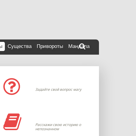
ы
Существа
Привороты
Мандала
Задать вопрос
Задайте свой вопрос магу
Моя история
Расскажи свою историю о
непознанном