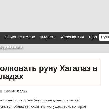
Значение имени
Амулеты
Хиромантия
Таро
Рун
едсказания
олковать руну Хагалаз в
кладах
о
Комментарии
кого алфавита руна Хагалаз выделяется своей
й символ обладает скрытым могуществом, которое