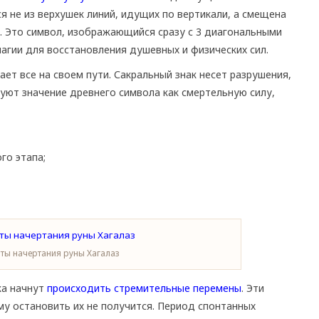
я не из верхушек линий, идущих по вертикали, а смещена
з. Это символ, изображающийся сразу с 3 диагональными
магии для восстановления душевных и физических сил.
ает все на своем пути. Сакральный знак несет разрушения,
туют значение древнего символа как смертельную силу,
го этапа;
ты начертания руны Хагалаз
ка начнут
происходить стремительные перемены
. Эти
у остановить их не получится. Период спонтанных