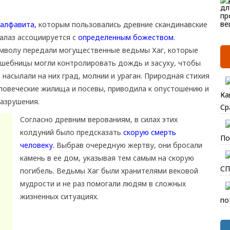
 алфавита,
которым пользовались древние скандинавские
галаз ассоциируется с
определенным божеством.
имволу передали могущественные ведьмы Хаг, которые
лшебницы могли контролировать дождь и засуху, чтобы
 насылали на них град, молнии и ураган. Природная стихия
ловеческие жилища и посевы, приводила к опустошению и
Ка
разрушения.
Ср
Согласно древним верованиям, в силах этих
колдуний было предсказать
скорую смерть
По
человеку.
Выбрав очередную жертву, они бросали
камень в ее дом, указывая тем самым на скорую
СП
погибель. Ведьмы Хаг были хранителями вековой
мудрости и не раз помогали людям в сложных
жизненных ситуациях.
по