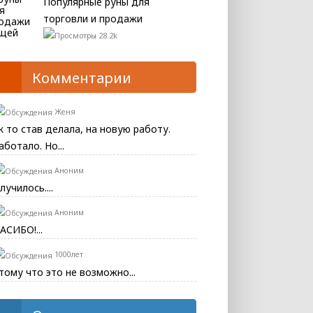
Популярные руны для
торговли и продажи
28.2k
Комментарии
Женя
к то став делала, на новую работу.
аботало. Но...
Аноним
лучилось....
Аноним
АСИБО!...
1000лет
тому что это не возможно...