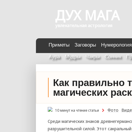
ДУХ МАГА
увлекательная астрология
Приметы
Заговоры
Нумерология
Аура
Мудры
Чакры
Сонник
Пр
Как правильно т
магических рас
Фото
Виде
10 минут на чтение статьи
Среди магических знаков древнегерманс
разрушительной силой. Этот сакральны