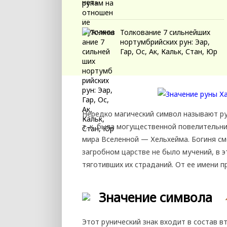
Толкование 7 сильнейших
нортумбрийских рун: Эар,
Гар, Ос, Ак, Кальк, Стан, Юр
Нередко магический символ называют ру
т. к. была могущественной повелительн
мира Вселенной — Хельхейма. Богиня с
загробном царстве не было мучений, в 
тяготивших их страданий. От ее имени п
Значение символа
Этот рунический знак входит в состав 