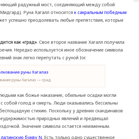
раняющий радужный мост, соединяющий между собой
(Мидгард). Руна Хагалл относится
к сакральным победным
жет успешно преодолевать любые препятствия, которые
дится как «град»
. Свое второе название Хагалл получила
аречия. Нередко используется иное обозначение символа
ний знак легко перепутать с руной Ior.
вание руны Хагалаз — град
людьми как божье наказание, обильные осадки могли
с собой голод и смерть. Люди оказывались бессильны
 беспощадную стихию. Поскольку у древних скандинавов
с неудержимостью природных явлений и предвещал
ездочкой. Значение символа остается неизменным.
 латинскую букву N.
Есть только одно существенное