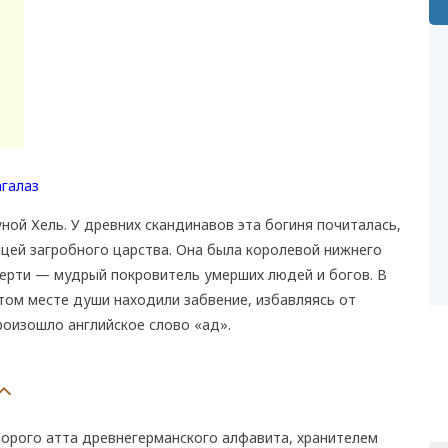
ной Хель. У древних скандинавов эта богиня почиталась,
ицей загробного царства. Она была королевой нижнего
мерти — мудрый покровитель умерших людей и богов. В
этом месте души находили забвение, избавляясь от
роизошло английское слово «ад».
второго атта древнегерманского алфавита, хранителем