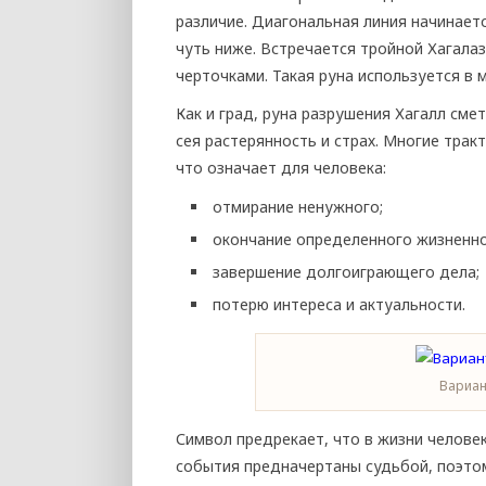
различие. Диагональная линия начинаетс
чуть ниже. Встречается тройной Хагала
черточками. Такая руна используется в 
Как и град, руна разрушения Хагалл смет
сея растерянность и страх. Многие трак
что означает для человека:
отмирание ненужного;
окончание определенного жизненно
завершение долгоиграющего дела;
потерю интереса и актуальности.
Вариан
Символ предрекает, что в жизни челове
события предначертаны судьбой, поэтом