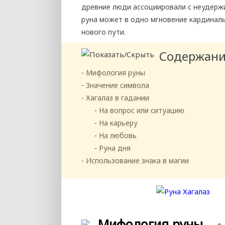
древние люди ассоциировали с неудержи
руна может в одно мгновение кардиналь
нового пути.
Содержан
Мифология руны
Значение символа
Хагалаз в гадании
На вопрос или ситуацию
На карьеру
На любовь
Руна дня
Использование знака в магии
Мифология руны