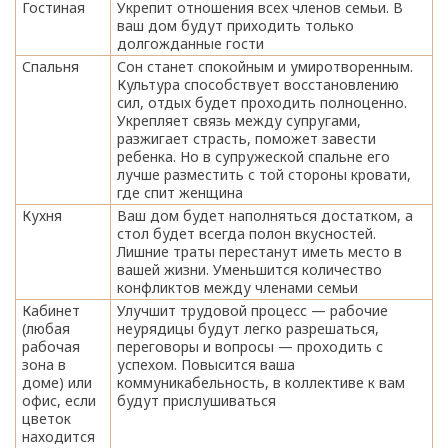
Гостиная
Укрепит отношения всех членов семьи. В
ваш дом будут приходить только
долгожданные гости
Спальня
Сон станет спокойным и умиротворенным.
Культура способствует восстановлению
сил, отдых будет проходить полноценно.
Укрепляет связь между супругами,
разжигает страсть, поможет завести
ребенка. Но в супружеской спальне его
лучше разместить с той стороны кровати,
где спит женщина
Кухня
Ваш дом будет наполняться достатком, а
стол будет всегда полон вкусностей.
Лишние траты перестанут иметь место в
вашей жизни. Уменьшится количество
конфликтов между членами семьи
Кабинет
Улучшит трудовой процесс — рабочие
(любая
неурядицы будут легко разрешаться,
рабочая
переговоры и вопросы — проходить с
зона в
успехом. Повысится ваша
доме) или
коммуникабельность, в коллективе к вам
офис, если
будут прислушиваться
цветок
находится