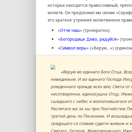
которых находится православный, преп
молитв. Он предложил им своим «Сераф
его краткое утреннее молитвенное прав
«
Отче наш
» (троекратно).
«
Богородице Дево, радуйся
» (трое
«
Символ веры
» («Верую…») (единож
«Верую во единаго Бога Отца, Вс
невидимым. И во единаго Господа Иису
рожденнаго прежде всех век; Света от 
несотворенна, единосущна Отцу, Имже
сшедшаго с небес и воплотившагося о
Распятаго же за ны при Понтийстем Пи
третий день по Писанием. И возшедшаг
грядущаго со славою судити живым и м
Святаго, Господа, Животворящаго, Иже