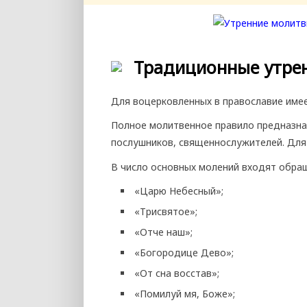
Традиционные утрен
Для воцерковленных в православие имее
Полное молитвенное правило предназна
послушников, священнослужителей. Для 
В число основных молений входят обра
«Царю Небесный»;
«Трисвятое»;
«Отче наш»;
«Богородице Дево»;
«От сна восстав»;
«Помилуй мя, Боже»;