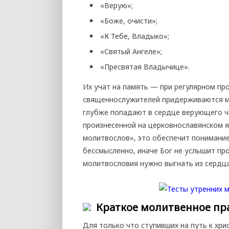
«Верую»;
«Боже, очисти»;
«К Тебе, Владыко»;
«Святый Ангеле»;
«Пресвятая Владычице».
Их учат на память — при регулярном пр
священнослужителей придерживаются мн
глубже попадают в сердце верующего ч
произнесенной на церковнославянском я
молитвослов», это обеспечит понимание
бессмысленно, иначе Бог не услышит пр
молитвословия нужно выгнать из сердца
Краткое молитвенное пр
Для только что ступивших на путь к хри