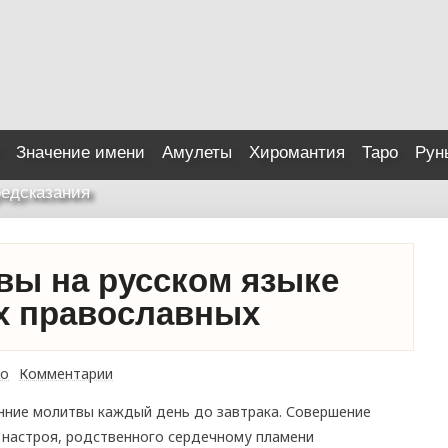
Значение имени
Амулеты
Хиромантия
Таро
Рун
едсказания
вы на русском языке
х православных
о
Комментарии
ние молитвы каждый день до завтрака. Совершение
 настроя, родственного сердечному пламени