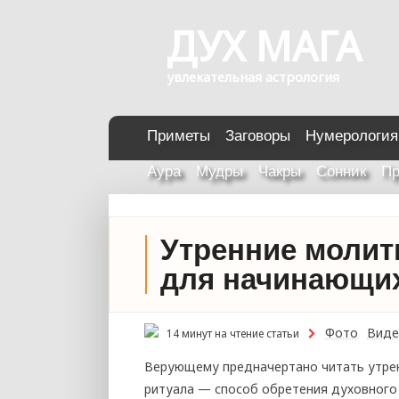
ДУХ МАГА
увлекательная астрология
Приметы
Заговоры
Нумерология
Аура
Мудры
Чакры
Сонник
Пр
Утренние молит
для начинающи
Фото
Виде
14 минут на чтение статьи
Верующему предначертано читать утрен
ритуала — способ обретения духовного