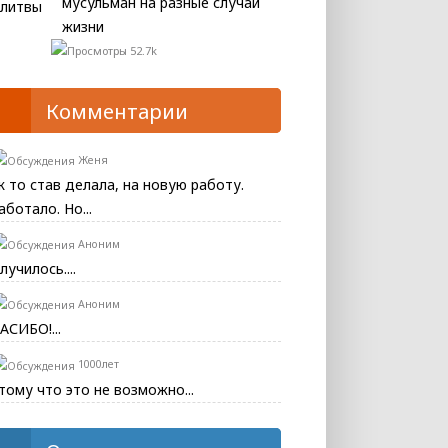
мусульман на разные случаи
жизни
52.7k
Комментарии
Женя
к то став делала, на новую работу.
аботало. Но...
Аноним
лучилось....
Аноним
АСИБО!...
1000лет
тому что это не возможно...