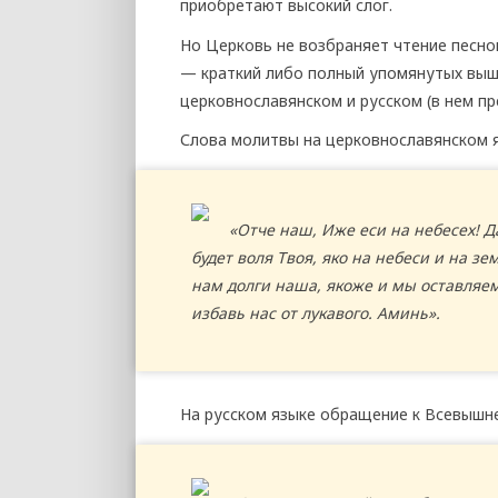
приобретают высокий слог.
Но Церковь не возбраняет чтение песно
— краткий либо полный упомянутых выше
церковнославянском и русском (в нем п
Слова молитвы на церковнославянском я
«Отче наш, Иже еси на небесех! Д
будет воля Твоя, яко на небеси и на з
нам долги наша, якоже и мы оставляе
избавь нас от лукавого. Аминь».
На русском языке обращение к Всевышне