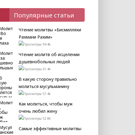
Популярные статьи
Чтение молитвы «Бисмилляхи
Рахмани Рахим»
94.4k
Чтение молитв об исцелении
душевнобольных людей
61.4k
В какую сторону правильно
молиться мусульманину
57.4k
Как молиться, чтобы муж
очень любил жену
52.8k
Самые эффективные молитвы