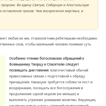
 пророки. Во едину Святую, Соборную и Апостольскую
 оставление грехов. Чаю воскресения мертвых, и
анет любая из них. И малолетним ребятишкам необходимо
твенных слов, чтобы маленький человек понимал суть
Особенно чтению богословских обращений к
Всевышнему Творцу и Спасителю следует
посвящать дни говения
. Благочестивый обычай
православных связан с подготовкой к обряду
причащения. Накануне требуется соблюсти пост и
воздержание, посещать все богослужения в
продолжение одной недели (не меньше) и
выполнять утренние домашние молитвы. Верующих,
начавших новые сутки с утренней православной