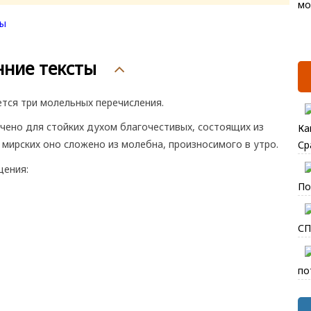
ние тексты
тся три молельных перечисления.
чено для стойких духом благочестивых, состоящих из
Ка
мирских оно сложено из молебна, произносимого в утро.
Ср
щения:
По
СП
по