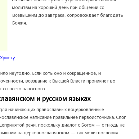
молитвы на хороший день при общении со
Всевышним до завтрака, сопровождает благодать
Божия.
ло неугодно. Если хоть оно и сокращенное, и
оченности, воззвание к Высшей Власти проникнет во
 от всего наносного.
лавянском и русском языках
для начинающих православных воцерковленные
нославянское написание правильнее первоисточника. Слог
щепринятой речи, поскольку диалог с Богом — отнюдь не
евышним на церковнославянском — так молитвословия