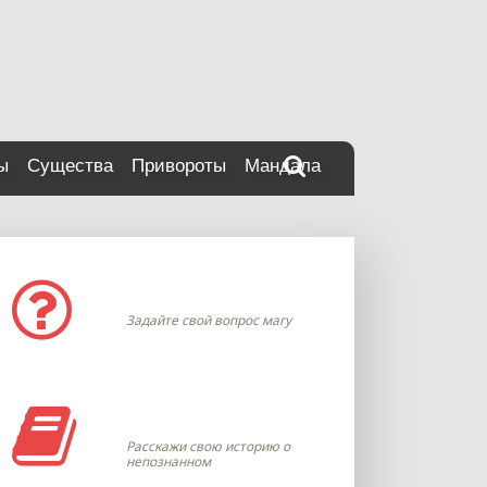
ы
Существа
Привороты
Мандала
Задать вопрос
Задайте свой вопрос магу
Моя история
Расскажи свою историю о
непознанном