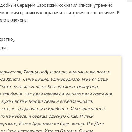
одобный Серафим Саровский сократил список утренних
имовским правилом» ограничиться тремя песнопениями. В
ило включены:
кратно).
ды):
едержителя, Творца небу и земли, видимым же всем и
са Христа, Сына Божия, Единороднаго, Иже от Отца
Света, Бога истинна от Бога истинна, рожденна,
 вся быша. Нас ради человек и нашего ради спасения
т Духа Свята и Марии Девы и вочеловечшася.
лате, и страдавша, и погребенна. И воскресшаго в
о на небеса, и седяща одесную Отца. И паки
ертвым, Егоже Царствию не будет конца. И в Духа
 от Отца исходящего, Иже со Отцем и Сыном