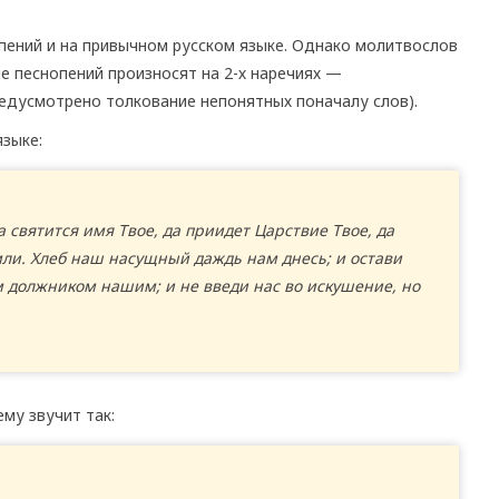
пений и на привычном русском языке. Однако молитвослов
 песнопений произносят на 2-х наречиях —
редусмотрено толкование непонятных поначалу слов).
зыке:
а святится имя Твое, да приидет Царствие Твое, да
емли. Хлеб наш насущный даждь нам днесь; и остави
м должником нашим; и не введи нас во искушение, но
му звучит так: