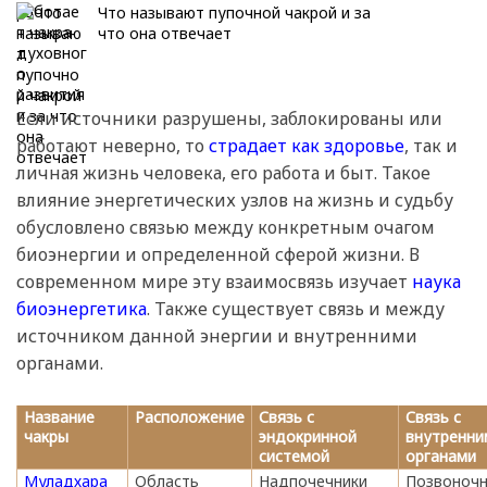
Что называют пупочной чакрой и за
что она отвечает
Если источники разрушены, заблокированы или
работают неверно, то
страдает как здоровье
, так и
личная жизнь человека, его работа и быт. Такое
влияние энергетических узлов на жизнь и судьбу
обусловлено связью между конкретным очагом
биоэнергии и определенной сферой жизни. В
современном мире эту взаимосвязь изучает
наука
биоэнергетика
. Также существует связь и между
источником данной энергии и внутренними
органами.
Название
Расположение
Связь с
Связь с
чакры
эндокринной
внутренни
системой
органами
Муладхара
Область
Надпочечники
Позвоночн