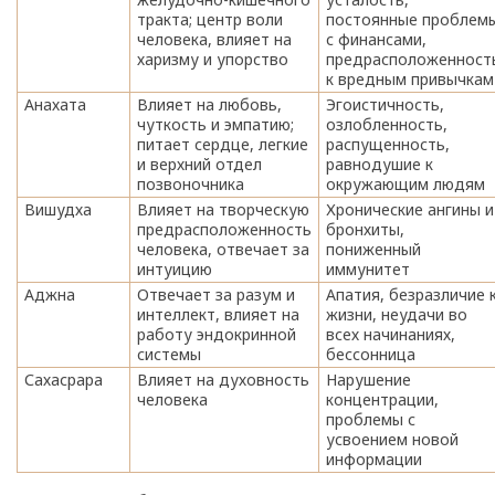
тракта; центр воли
постоянные проблем
человека, влияет на
с финансами,
харизму и упорство
предрасположенност
к вредным привычкам
Анахата
Влияет на любовь,
Эгоистичность,
чуткость и эмпатию;
озлобленность,
питает сердце, легкие
распущенность,
и верхний отдел
равнодушие к
позвоночника
окружающим людям
Вишудха
Влияет на творческую
Хронические ангины и
предрасположенность
бронхиты,
человека, отвечает за
пониженный
интуицию
иммунитет
Аджна
Отвечает за разум и
Апатия, безразличие 
интеллект, влияет на
жизни, неудачи во
работу эндокринной
всех начинаниях,
системы
бессонница
Сахасрара
Влияет на духовность
Нарушение
человека
концентрации,
проблемы с
усвоением новой
информации