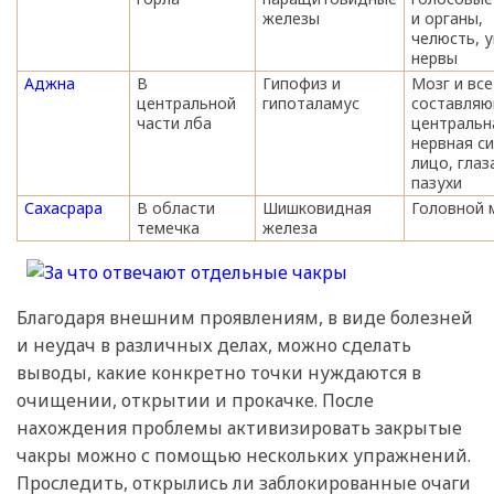
железы
и органы,
челюсть, у
нервы
Аджна
В
Гипофиз и
Мозг и все
центральной
гипоталамус
составляю
части лба
центральн
нервная си
лицо, глаза
пазухи
Сахасрара
В области
Шишковидная
Головной 
темечка
железа
Благодаря внешним проявлениям, в виде болезней
и неудач в различных делах, можно сделать
выводы, какие конкретно точки нуждаются в
очищении, открытии и прокачке. После
нахождения проблемы активизировать закрытые
чакры можно с помощью нескольких упражнений.
Проследить, открылись ли заблокированные очаги