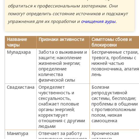
обратиться к профессиональным эзотерикам. Они
помогут определить состояние источников и подскажут
упражнения для их проработки и
очищения ауры
.
Название
Признаки активности
Симптомы сбоев и
чакры
блокировки
Муладхара
Забота о выживании и
Беспричинные страхи,
защите; накопление
тревога, проблемы с
жизненной энергии;
нижней частью
определение
позвоночника, апатия
количества
лень
физической силы
Свадхистана
Определяет
Болезни
чувственность и
репродуктивной
сексуальность,
системы, бесплодие;
снабжает половые
проблемы в общении
органы энергией;
с противоположным
корректирует
полом, низкая
отношения с другими
самооценка
людьми
Манипура
Отвечает за работу
Хроническая
желудочно-кишечного
усталость,