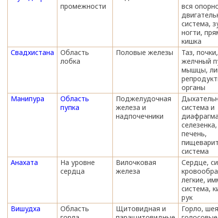
промежности
вся опорн
двигатель
система, з
ногти, пря
кишка
Свадхистана
Область
Половые железы
Таз, почки,
лобка
желчный п
мышцы, ли
репродукт
органы
Манипура
Область
Поджелудочная
Дыхатель
пупка
железа и
система и
надпочечники
диафрагма
селезенка,
печень,
пищеварит
система
Анахата
На уровне
Вилочковая
Сердце, с
сердца
железа
кровообра
легкие, и
система, к
рук
Вишудха
Область
Щитовидная и
Горло, шея
горла
паращитовидные
голосовые