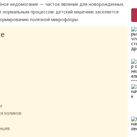
бное недомогание — частое явление для новорожденных.
т нормальным процессом: детский кишечник заселяется
ормированию полезной микрофлоры.
ие
ы
и коликов
енцев