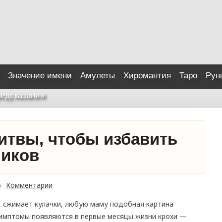
Значение имени
Амулеты
Хиромантия
Таро
Рун
едсказания
итвы, чтобы избавить
ликов
о
Комментарии
, сжимает кулачки, любую маму подобная картина
симптомы появляются в первые месяцы жизни крохи —