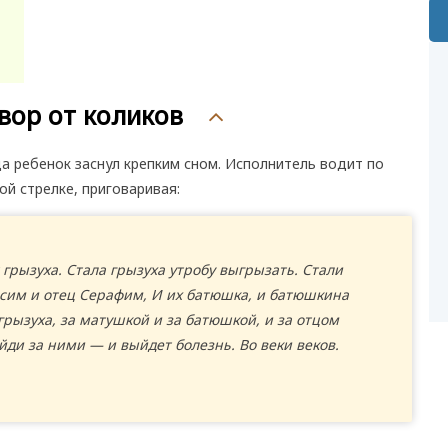
вор от коликов
а ребенок заснул крепким сном. Исполнитель водит по
й стрелке, приговаривая:
 грызуха. Стала грызуха утробу выгрызать. Стали
Осим и отец Серафим, И их батюшка, и батюшкина
 грызуха, за матушкой и за батюшкой, и за отцом
ди за ними — и выйдет болезнь. Во веки веков.