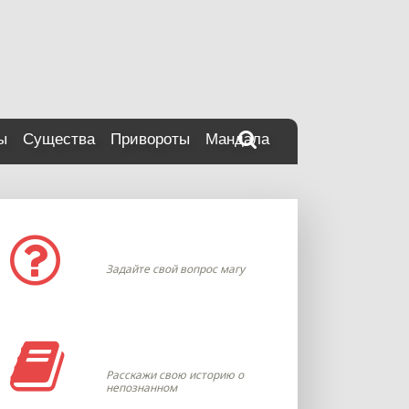
ы
Существа
Привороты
Мандала
Задать вопрос
Задайте свой вопрос магу
Моя история
Расскажи свою историю о
непознанном