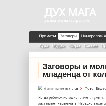
ДУХ МАГА
увлекательная астрология
Приметы
Заговоры
Нумерология
Аура
Мудры
Чакры
Сонник
Пр
Заговоры и мол
младенца от ко
Фото
Виде
9 минут на чтение статьи
Когда ребенок истошно плачет, тужится
заставляет нервничать. Нередко такие 