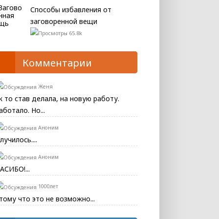
Способы избавления от
заговоренной вещи
65.8k
Комментарии
Женя
к то став делала, на новую работу.
аботало. Но...
Аноним
лучилось....
Аноним
АСИБО!...
1000лет
тому что это не возможно...