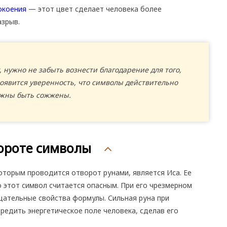
окоения
— этот цвет сделает человека более
азрыв.
, нужно не забыть вознести благодарение для того,
 появится уверенность, что символы действительно
лжны быть сожжены.
ороте символы
оторым проводится отворот рунами, является Иса. Ее
о этот символ считается опасным. При его чрезмерном
цательные свойства формулы. Сильная руна при
едить энергетическое поле человека, сделав его