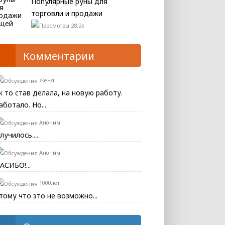
Популярные руны для
торговли и продажи
28.2k
Комментарии
Женя
к то став делала, на новую работу.
аботало. Но...
Аноним
лучилось....
Аноним
АСИБО!...
1000лет
тому что это не возможно...