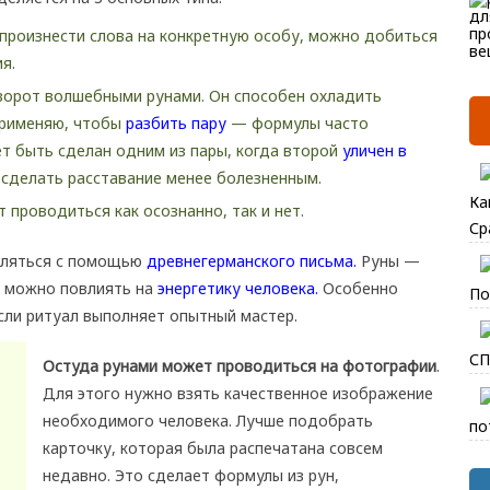
 произнести слова на конкретную особу, можно добиться
я.
орот волшебными рунами. Он способен охладить
применяю, чтобы
разбить пару
— формулы часто
т быть сделан одним из пары, когда второй
уличен в
сделать расставание менее болезненным.
Ка
 проводиться как осознанно, так и нет.
Ср
вляться с помощью
древнегерманского письма.
Руны —
ю можно повлиять на
энергетику человека.
Особенно
По
сли ритуал выполняет опытный мастер.
СП
Остуда рунами может проводиться на фотографии
.
Для этого нужно взять качественное изображение
необходимого человека. Лучше подобрать
по
карточку, которая была распечатана совсем
недавно. Это сделает формулы из рун,