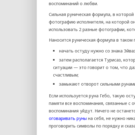
воспоминаний о любви.
Сильная руническая формула, в которой 
фотографию исполнителя, на которой о
использовать 2 разные фотографии, кот
Наносится руническая формула в таком 
начать остуду нужно со знака Эйваз
затем располагается Турисаз, кото
ситуации — это говорит о том, что д
счастливым;
замыкают отворот сильными рунами
Если используется руна Гебо, такую ос
памяти все воспоминания, связанные с о
воспоминания уйдут. Ничего не останетс
оговаривать руны
на себя, не нужно ни
проговорить символы по порядку и сказа