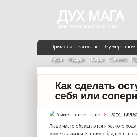
ДУХ МАГА
увлекательная астрология
Приметы
Заговоры
Нумерология
Аура
Мудры
Чакры
Сонник
Пр
Как сделать ост
себя или сопер
Фото
Виде
5 минут на чтение статьи
Люди часто обращаются к разного рода
моменты жизни. К таким обрядам относя