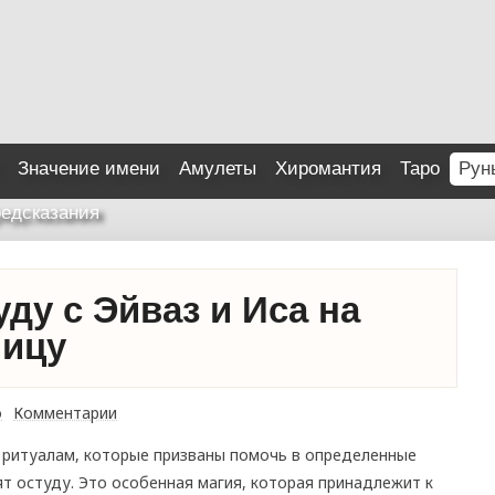
Значение имени
Амулеты
Хиромантия
Таро
Рун
едсказания
уду с Эйваз и Иса на
ницу
о
Комментарии
 ритуалам, которые призваны помочь в определенные
т остуду. Это особенная магия, которая принадлежит к