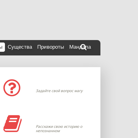
ы
Существа
Привороты
Мандала
Задать вопрос
Задайте свой вопрос магу
Моя история
Расскажи свою историю о
непознанном