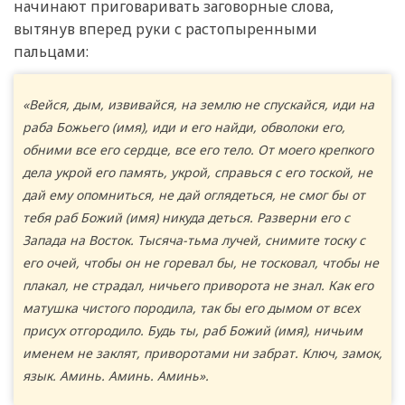
начинают приговаривать заговорные слова,
вытянув вперед руки с растопыренными
пальцами:
«Вейся, дым, извивайся, на землю не спускайся, иди на
раба Божьего (имя), иди и его найди, обволоки его,
обними все его сердце, все его тело. От моего крепкого
дела укрой его память, укрой, справься с его тоской, не
дай ему опомниться, не дай оглядеться, не смог бы от
тебя раб Божий (имя) никуда деться. Разверни его с
Запада на Восток. Тысяча-тьма лучей, снимите тоску с
его очей, чтобы он не горевал бы, не тосковал, чтобы не
плакал, не страдал, ничьего приворота не знал. Как его
матушка чистого породила, так бы его дымом от всех
присух отгородило. Будь ты, раб Божий (имя), ничьим
именем не заклят, приворотами ни забрат. Ключ, замок,
язык. Аминь. Аминь. Аминь».