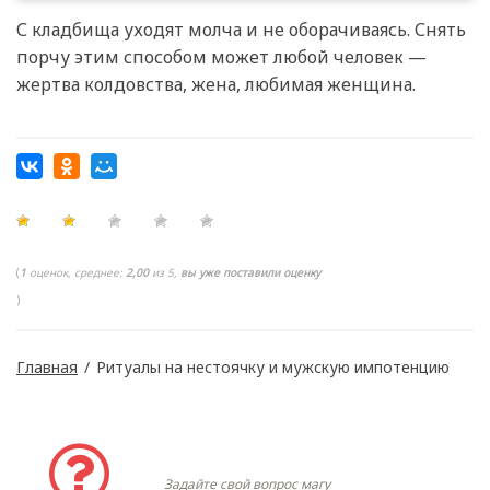
С кладбища уходят молча и не оборачиваясь. Снять
порчу этим способом может любой человек —
жертва колдовства, жена, любимая женщина.
(
1
оценок, среднее:
2,00
из 5,
вы уже поставили оценку
)
Главная
/
Ритуалы на нестоячку и мужскую импотенцию
Задать вопрос
Задайте свой вопрос магу