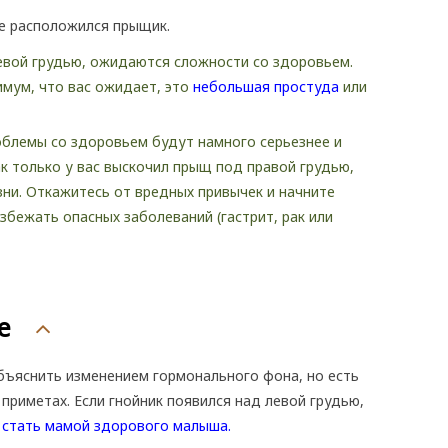
е расположился прыщик.
евой грудью, ожидаются сложности со здоровьем.
имум, что вас ожидает, это
небольшая простуда
или
блемы со здоровьем будут намного серьезнее и
ак только у вас выскочил прыщ под правой грудью,
зни. Откажитесь от вредных привычек и начните
избежать опасных заболеваний (гастрит, рак или
е
ъяснить изменением гормонального фона, но есть
приметах. Если гнойник появился над левой грудью,
я
стать мамой здорового малыша.