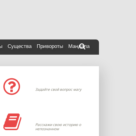
ы
Существа
Привороты
Мандала
Задать вопрос
Задайте свой вопрос магу
Моя история
Расскажи свою историю о
непознанном