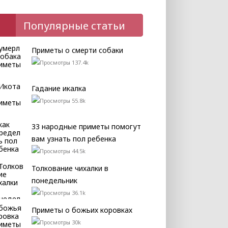
Популярные статьи
Приметы о смерти собаки
137.4k
Гадание икалка
55.8k
33 народные приметы помогут
вам узнать пол ребенка
44.5k
Толкование чихалки в
понедельник
36.1k
Приметы о божьих коровках
30k