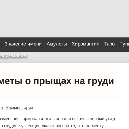
Значение имени
Амулеты
Хиромантия
Таро
Рун
едсказания
меты о прыщах на груди
ео
Комментарии
изменение гормонального фона или некачественный уход
а грудине у женщин указывают на то, что по месту