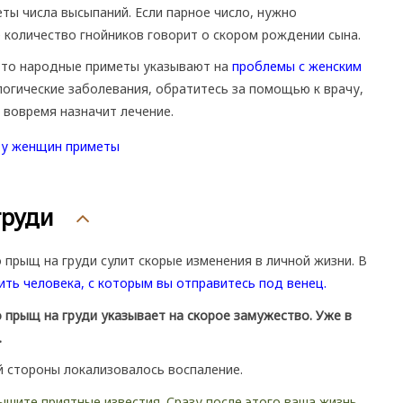
ты числа высыпаний. Если парное число, нужно
 количество гнойников говорит о скором рождении сына.
 то народные приметы указывают на
проблемы с женским
огические заболевания, обратитесь за помощью к врачу,
вовремя назначит лечение.
груди
 прыщ на груди сулит скорые изменения в личной жизни. В
ить человека, с которым вы отправитесь под венец.
о прыщ на груди указывает на скорое замужество. Уже в
.
й стороны локализовалось воспаление.
ышите приятные известия. Сразу после этого ваша жизнь