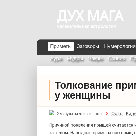
ДУХ МАГА
увлекательная астрология
Приметы
Заговоры
Нумерология
Аура
Мудры
Чакры
Сонник
Пр
Толкование при
у женщины
Фото
Вид
2 минуты на чтение статьи
Причиной появления прыщей считается 
за телом. Народные приметы про прыщ н