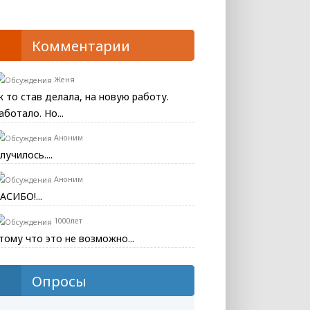
Комментарии
Женя
к то став делала, на новую работу.
аботало. Но...
Аноним
лучилось....
Аноним
АСИБО!...
1000лет
тому что это не возможно...
Опросы