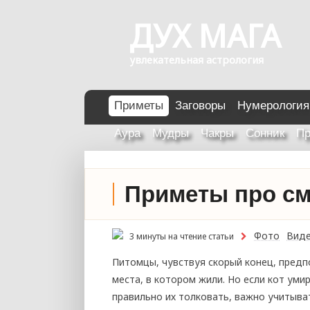
ДУХ МАГА
увлекательная астрология
Приметы
Заговоры
Нумерология
Аура
Мудры
Чакры
Сонник
Пр
Приметы про см
Фото
Вид
3 минуты на чтение статьи
Питомцы, чувствуя скорый конец, пред
места, в котором жили. Но если кот ум
правильно их толковать, важно учитыват