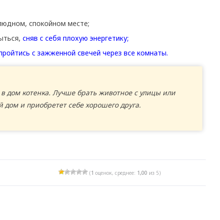
людном, спокойном месте;
ыться,
сняв с себя плохую энергетику;
пройтись с зажженной свечей через все комнаты.
 в дом котенка. Лучше брать животное с улицы или
й дом и приобретет себе хорошего друга.
(
1
оценок, среднее:
1,00
из 5)