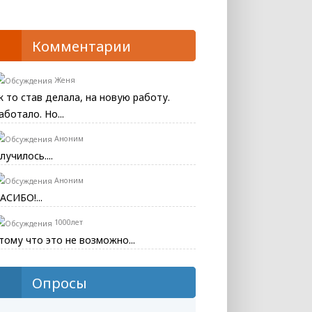
Комментарии
Женя
к то став делала, на новую работу.
аботало. Но...
Аноним
лучилось....
Аноним
АСИБО!...
1000лет
тому что это не возможно...
Опросы