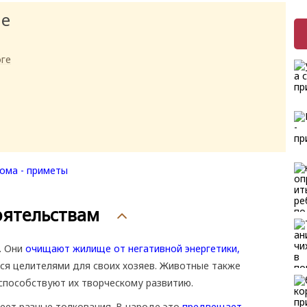
ие
оге
оятельствам
. Они
очищают жилище от негативной энергетики,
тся целителями для своих хозяев. Животные также
способствуют их творческому развитию.
еет разные толкования. В народе это
предвещает