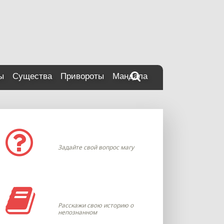
ы
Существа
Привороты
Мандала
Задать вопрос
Задайте свой вопрос магу
Моя история
Расскажи свою историю о
непознанном