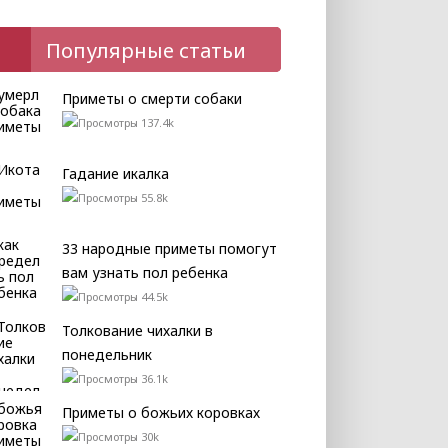
Популярные статьи
Приметы о смерти собаки
137.4k
Гадание икалка
55.8k
33 народные приметы помогут
вам узнать пол ребенка
44.5k
Толкование чихалки в
понедельник
36.1k
Приметы о божьих коровках
30k