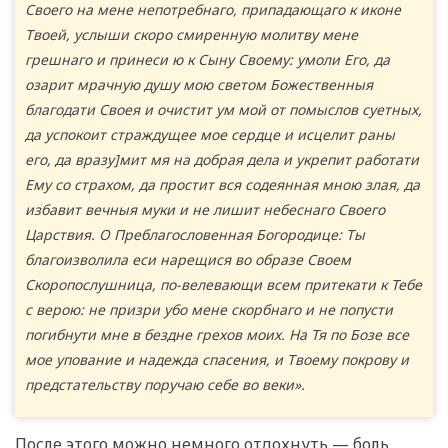
Своего на мене непотребнаго, припадающаго к иконе
Твоей, услыши скоро смиренную молитву мене
грешнаго и принеси ю к Сыну Своему: умоли Его, да
озарит мрачную душу мою светом Божественныя
благодати Своея и очистит ум мой от помыслов суетных,
да успокоит страждущее мое сердце и исцелит раны
его, да вразу]мит мя на добрая дела и укрепит работати
Ему со страхом, да простит вся содеянная мною злая, да
избавит вечныя муки и не лишит небеснаго Своего
Царствия. О Преблагословенная Богородице: Ты
благоизволила еси нарещися во образе Своем
Скоропослушница, по-велевающи всем притекати к Тебе
с верою: не призри убо мене скорбнаго и не попусти
погибнути мне в бездне грехов моих. На Тя по Бозе все
мое упование и надежда спасения, и Твоему покрову и
предстательству поручаю себе во веки».
После этого можно немного отдохнуть — боль,