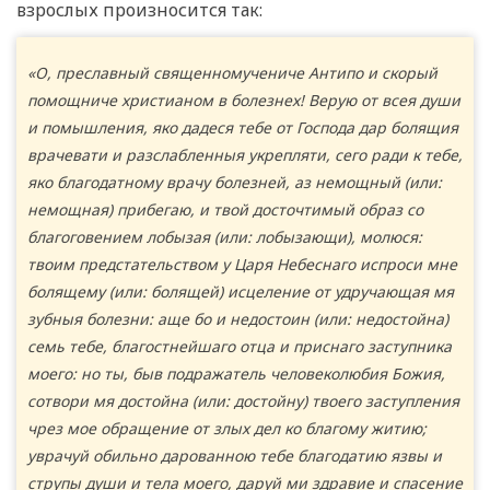
взрослых произносится так:
«О, преславный священномучениче Антипо и скорый
помощниче христианом в болезнех! Верую от всея души
и помышления, яко дадеся тебе от Господа дар болящия
врачевати и разслабленныя укрепляти, сего ради к тебе,
яко благодатному врачу болезней, аз немощный (или:
немощная) прибегаю, и твой досточтимый образ со
благоговением лобызая (или: лобызающи), молюся:
твоим предстательством у Царя Небеснаго испроси мне
болящему (или: болящей) исцеление от удручающая мя
зубныя болезни: аще бо и недостоин (или: недостойна)
семь тебе, благостнейшаго отца и приснаго заступника
моего: но ты, быв подражатель человеколюбия Божия,
сотвори мя достойна (или: достойну) твоего заступления
чрез мое обращение от злых дел ко благому житию;
уврачуй обильно дарованною тебе благодатию язвы и
струпы души и тела моего, даруй ми здравие и спасение