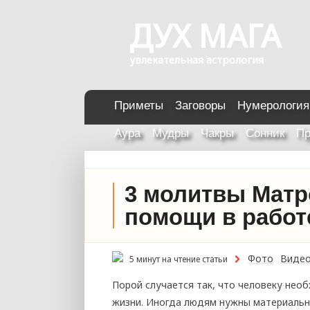
ДУХ МАГА
увлекательная астрология
Приметы
Заговоры
Нумерология
Аура
Мудры
Чакры
Сонник
Пр
3 молитвы Матр
помощи в работ
Фото
Виде
5 минут на чтение статьи
Порой случается так, что человеку нео
жизни. Иногда людям нужны материальны