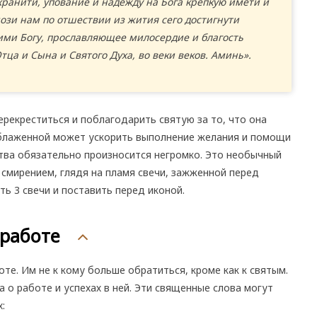
ранити, упование и надежду на Бога крепкую имети и
зи нам по отшествии из жития сего достигнути
ими Богу, прославляющее милосердие и благость
тца и Сына и Святого Духа, во веки веков. Аминь».
рекреститься и поблагодарить святую за то, что она
блаженной может ускорить выполнение желания и помощи
тва обязательно произносится негромко. Это необычный
 смирением, глядя на пламя свечи, зажженной перед
ь 3 свечи и поставить перед иконой.
 работе
е. Им не к кому больше обратиться, кроме как к святым.
 о работе и успехах в ней. Эти священные слова могут
: