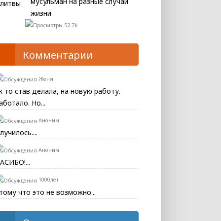
мусульман на разные случаи
жизни
52.7k
Комментарии
Женя
к то став делала, на новую работу.
аботало. Но...
Аноним
лучилось....
Аноним
АСИБО!...
1000лет
тому что это не возможно...