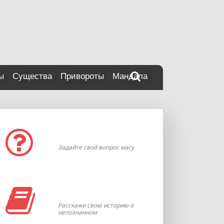
ы
Существа
Привороты
Мандала
Задать вопрос
Задайте свой вопрос магу
Моя история
Расскажи свою историю о
непознанном