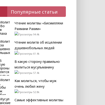
Популярные статьи
Чтение молитвы «Бисмилляхи
Рахмани Рахим»
94.4k
Чтение молитв об исцелении
душевнобольных людей
61.4k
В какую сторону правильно
молиться мусульманину
57.4k
Как молиться, чтобы муж
очень любил жену
52.8k
Самые эффективные молитвы