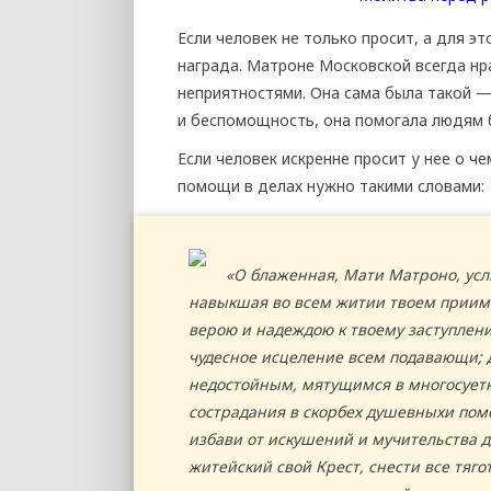
Если человек не только просит, а для э
награда. Матроне Московской всегда н
неприятностями. Она сама была такой —
и беспомощность, она помогала людям 
Если человек искренне просит у нее о че
помощи в делах нужно такими словами:
«О блаженная, Мати Матроно, ус
навыкшая во всем житии твоем приима
верою и надеждою к твоему заступле
чудесное исцеление всем подавающи; д
недостойным, мятущимся в многосует
сострадания в скорбех душевныхи пом
избави от искушений и мучительства д
житейский свой Крест, снести все тяго