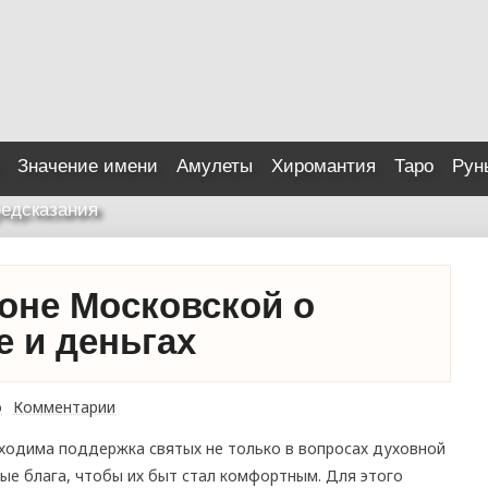
Значение имени
Амулеты
Хиромантия
Таро
Рун
едсказания
оне Московской о
е и деньгах
о
Комментарии
бходима поддержка святых не только в вопросах духовной
е блага, чтобы их быт стал комфортным. Для этого