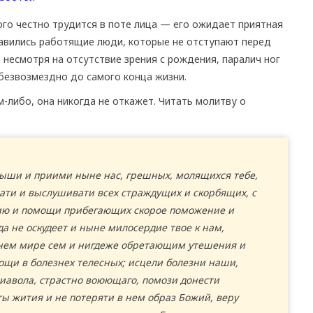
того честно трудится в поте лица — его ожидает приятная
равились работящие люди, которые не отступают перед
 несмотря на отсутствие зрения с рождения, паралич ног
безвозмездно до самого конца жизни.
м-либо, она никогда не откажет. Читать молитву о
лыши и приими ныне нас, грешных, молящихся тебе,
ти и выслушивати всех страждущих и скорбящих, с
нию и помощи прибегающих скорое поможение и
а не оскудеет и ныне милосердие твое к нам,
нем мире сем и нигдеже обретающим утешения и
ощи в болезнех телесных; исцели болезни наши,
иавола, страстно воюющаго, помози донести
ты жития и не потеряти в нем образ Божий, веру