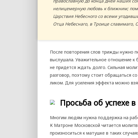
православную до конца дней наших сох
нелицемерную любовь к ближним; помо
Царствия Небесного со всеми угодивш
Отца Небеснаго, в Троице славимаго, О
После повторения слов трижды нужно пе
выслушала. Уважительное отношение к 
не придется ждать долго. Сильная моли
разговор, поэтому стоит обращаться со
ликом. Для усиления эффекта можно взят
Просьба об успехе в
Многим людям нужна поддержка на работ
К Матроне Московской читается молитва
произноситься к матушке в таких случаях