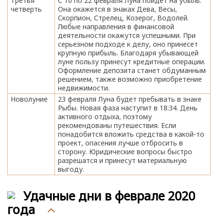
Третья
С 10 по 22 февраля Луна пойдет на убыль.
четверть
Она окажется в знаках Дева, Весы,
Скорпион, Стрелец, Козерог, Водолей.
Любые направления в финансовой
деятельности окажутся успешными. При
серьезном подходе к делу, оно принесет
крупную прибыль. Благодаря убывающей
луне пользу принесут кредитные операции.
Оформление депозита станет обдуманным
решением, также возможно приобретение
недвижимости.
Новолуние
23 февраля Луна будет пребывать в знаке
Рыбы. Новая фаза наступит в 18:34. День
активного отдыха, поэтому
рекомендованы путешествия. Если
понадобится вложить средства в какой-то
проект, опасения лучше отбросить в
сторону. Юридические вопросы быстро
разрешатся и принесут материальную
выгоду.
Удачные дни в феврале 2020
года