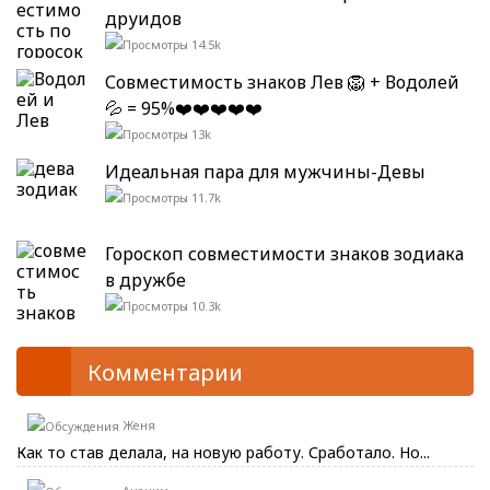
друидов
14.5k
Совместимость знаков Лев 🦁 + Водолей
💦 = 95%❤️❤️❤️❤️❤️
13k
Идеальная пара для мужчины-Девы
11.7k
Гороскоп совместимости знаков зодиака
в дружбе
10.3k
Комментарии
Женя
Как то став делала, на новую работу. Сработало. Но...