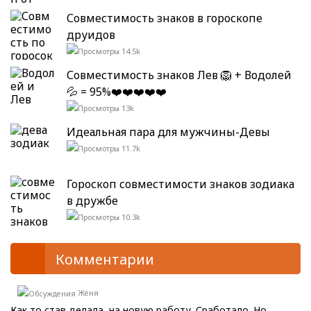
Совместимость знаков в гороскопе
друидов
14.5k
Совместимость знаков Лев 🦁 + Водолей
💦 = 95%❤️❤️❤️❤️❤️
13k
Идеальная пара для мужчины-Девы
11.7k
Гороскоп совместимости знаков зодиака
в дружбе
10.3k
Комментарии
Женя
Как то став делала, на новую работу. Сработало. Но...