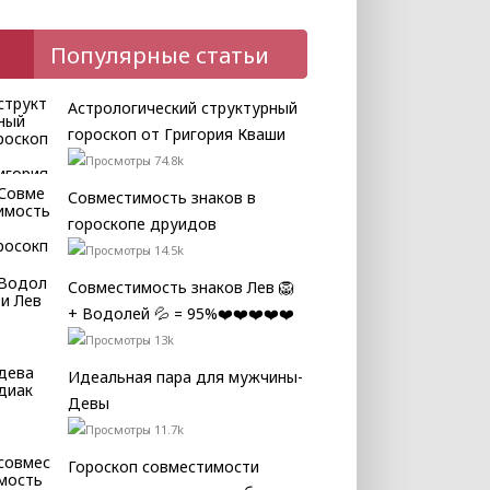
Популярные статьи
Астрологический структурный
гороскоп от Григория Кваши
74.8k
Совместимость знаков в
гороскопе друидов
14.5k
Совместимость знаков Лев 🦁
+ Водолей 💦 = 95%❤️❤️❤️❤️❤️
13k
Идеальная пара для мужчины-
Девы
11.7k
Гороскоп совместимости