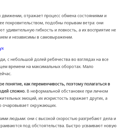
м движении, отражает процесс обмена состояниями и
ее покровительством, подобны порывам ветра: они
ют удивительную гибкость и ловкость, а их восприятие не
ием и независимы в самовыражении.
ди, с небольшой долей ребячества во взглядах на все
ящем времени на максимальных оборотах. Мало
ейчас.
е понятие, как переменчивость, поэтому полагаться в
юдей сложно.
В неформальной обстановке при личном
тельных эмоций, их искристость заражает других, а
о очаровывает окружающих.
кими людьми: они с высокой скоростью разгребают дела и
траиваются под обстоятельства. Быстро усваивают новую