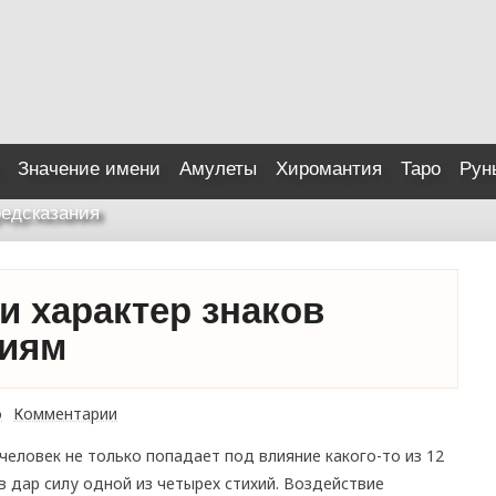
Значение имени
Амулеты
Хиромантия
Таро
Рун
едсказания
и характер знаков
хиям
о
Комментарии
еловек не только попадает под влияние какого-то из 12
в дар силу одной из четырех стихий. Воздействие