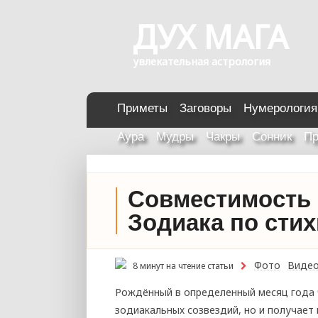
ДУХ МАГА
увлекательная астрология
Приметы
Заговоры
Нумерология
Аура
Мудры
Чакры
Сонник
Пр
Совместимость 
Зодиака по сти
Фото
Виде
8 минут на чтение статьи
Рождённый в определенный месяц года ч
зодиакальных созвездий, но и получает 