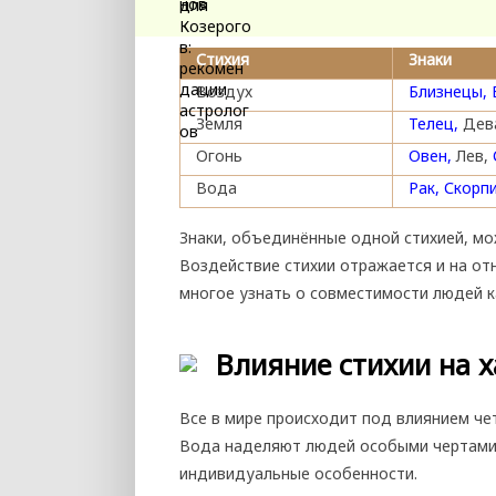
Стихия
Знаки
Воздух
Близнецы,
Земля
Телец,
Дев
Огонь
Овен,
Лев,
Вода
Рак,
Скорпи
Знаки, объединённые одной стихией, мо
Воздействие стихии отражается и на о
многое узнать о совместимости людей к
Влияние стихии на х
Все в мире происходит под влиянием чет
Вода наделяют людей особыми чертами,
индивидуальные особенности.