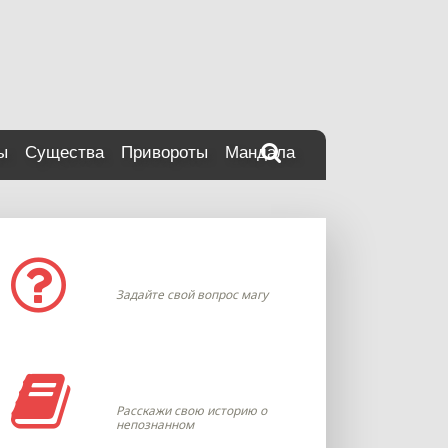
ы
Существа
Привороты
Мандала
Задать вопрос
Задайте свой вопрос магу
Моя история
Расскажи свою историю о
непознанном