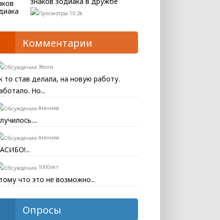
знаков зодиака в дружбе
10.2k
Комментарии
Женя
к то став делала, на новую работу.
аботало. Но...
Аноним
лучилось....
Аноним
АСИБО!...
1000лет
тому что это не возможно...
Опросы