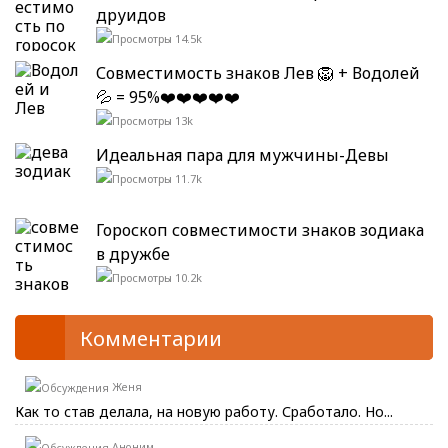
друидов
14.5k
Совместимость знаков Лев 🦁 + Водолей
💦 = 95%❤️❤️❤️❤️❤️
13k
Идеальная пара для мужчины-Девы
11.7k
Гороскоп совместимости знаков зодиака
в дружбе
10.2k
Комментарии
Женя
Как то став делала, на новую работу. Сработало. Но...
Аноним