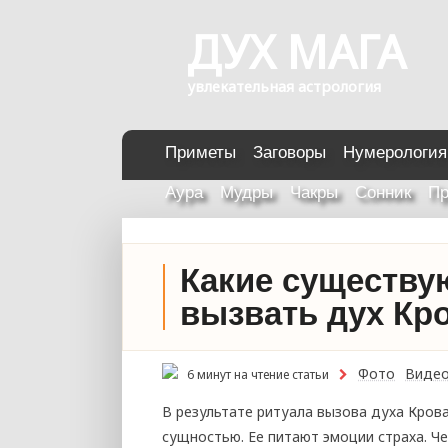
ДУХ МАГА
увлекательная астрология
Приметы
Заговоры
Нумерология
Аура
Мудры
Чакры
Сонник
Пр
Какие существу
вызвать дух Кр
Фото
Виде
6 минут на чтение статьи
В результате ритуала вызова духа Крова
сущностью. Ее питают эмоции страха. 