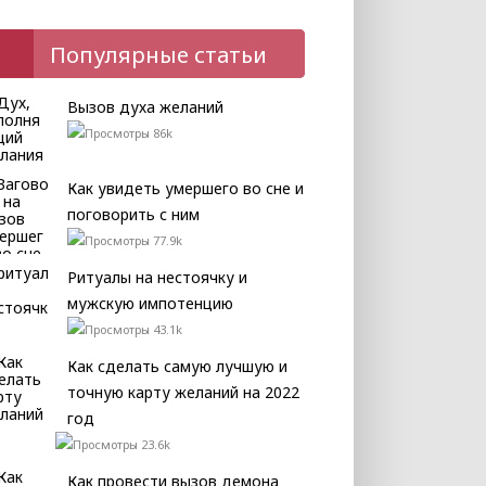
Популярные статьи
Вызов духа желаний
86k
Как увидеть умершего во сне и
поговорить с ним
77.9k
Ритуалы на нестоячку и
мужскую импотенцию
43.1k
Как сделать самую лучшую и
точную карту желаний на 2022
год
23.6k
Как провести вызов демона