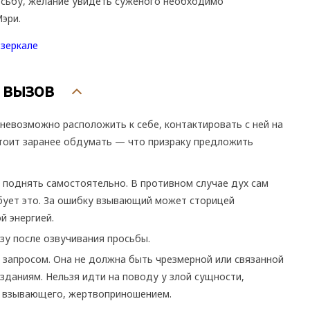
осьбу, желание увидеть суженого необходимо
Мэри.
 вызов
 невозможно расположить к себе, контактировать с ней на
стоит заранее обдумать — что призраку предложить
 поднять самостоятельно. В противном случае дух сам
ебует это. За ошибку взывающий может сторицей
й энергией.
зу после озвучивания просьбы.
 запросом. Она не должна быть чрезмерной или связанной
зданиям. Нельзя идти на поводу у злой сущности,
и взывающего, жертвоприношением.