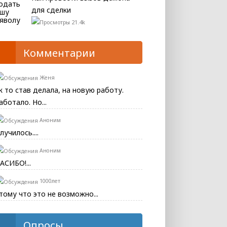
для сделки
21.4k
Комментарии
Женя
к то став делала, на новую работу.
аботало. Но...
Аноним
лучилось....
Аноним
АСИБО!...
1000лет
тому что это не возможно...
Опросы