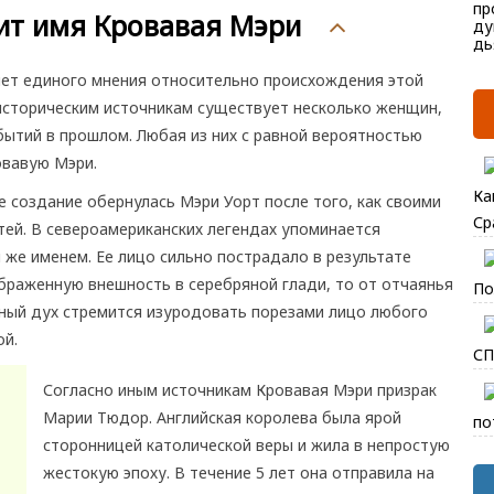
ит имя Кровавая Мэри
нет единого мнения относительно происхождения этой
историческим источникам существует несколько женщин,
ытий в прошлом. Любая из них с равной вероятностью
овавую Мэри.
Ка
 создание обернулась Мэри Уорт после того, как своими
Ср
ей. В североамериканских легендах упоминается
же именем. Ее лицо сильно пострадало в результате
браженную внешность в серебряной глади, то от отчаянья
По
енный дух стремится изуродовать порезами лицо любого
ой.
СП
Согласно иным источникам Кровавая Мэри призрак
Марии Тюдор. Английская королева была ярой
по
сторонницей католической веры и жила в непростую
жестокую эпоху. В течение 5 лет она отправила на