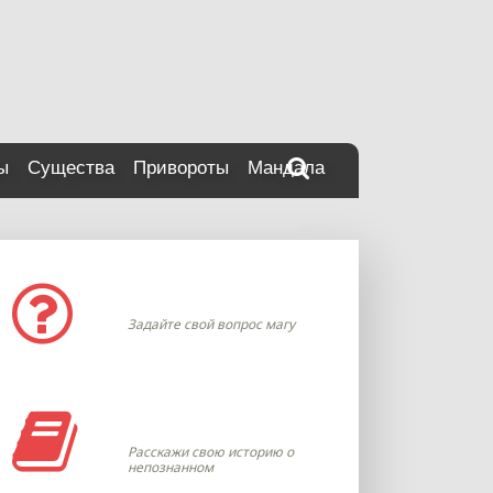
ы
Существа
Привороты
Мандала
Задать вопрос
Задайте свой вопрос магу
Моя история
Расскажи свою историю о
непознанном