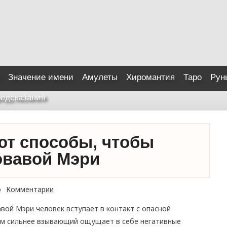
Значение имени
Амулеты
Хиромантия
Таро
Рун
едсказания
ют способы, чтобы
овавой Мэри
о
Комментарии
вой Мэри человек вступает в контакт с опасной
Чем сильнее взывающий ощущает в себе негативные