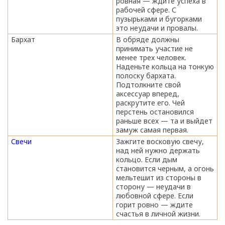
ровная — ждите успеха в
рабочей сфере. С
пузырьками и бугорками
это неудачи и провалы.
Бархат
В обряде должны
принимать участие не
менее трех человек.
Наденьте кольца на тонкую
полоску бархата.
Подтолкните свой
аксессуар вперед,
раскрутите его. Чей
перстень остановился
раньше всех — та и выйдет
замуж самая первая.
Свечи
Зажгите восковую свечу,
над ней нужно держать
кольцо. Если дым
становится черным, а огонь
мельтешит из стороны в
сторону — неудачи в
любовной сфере. Если
горит ровно — ждите
счастья в личной жизни.