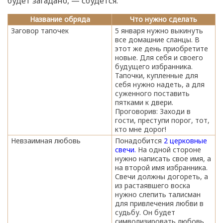
будет загадано, — сбудется.
Название обряда
Что нужно сделать
Заговор тапочек
5 января нужно выкинуть
все домашние сланцы. В
этот же день приобретите
новые. Для себя и своего
будущего избранника.
Тапочки, купленные для
себя нужно надеть, а для
суженного поставить
пятками к двери.
Проговорив: Заходи в
гости, преступи порог, тот,
кто мне дорог!
Невзаимная любовь
Понадобится
2 церковные
свечи.
На одной стороне
нужно написать свое имя, а
на второй имя избранника.
Свечи должны догореть, а
из растаявшего воска
нужно слепить талисман
для привлечения любви в
судьбу. Он будет
символизировать любовь.