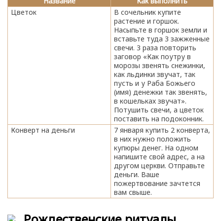
Название
Как выполнить
Цветок
В сочельник купите
растение и горшок.
Насыпьте в горшок земли и
вставьте туда 3 зажженные
свечи. 3 раза повторить
заговор «Как поутру в
морозы звенять снежинки,
как льдинки звучат, так
пусть и у Раба Божьего
(имя) денежки так звенять,
в кошельках звучат».
Потушить свечи, а цветок
поставить на подоконник.
Конверт на деньги
7 января купить 2 конверта,
в них нужно положить
купюры денег. На одном
напишите свой адрес, а на
другом церкви. Отправьте
деньги. Ваше
пожертвование зачтется
вам свыше.
Рождественские ритуалы,