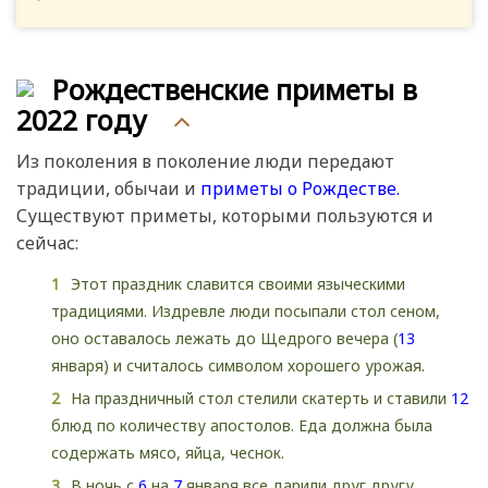
Рождественские приметы в
2022 году
Из поколения в поколение люди передают
традиции, обычаи и
приметы о Рождестве.
Существуют приметы, которыми пользуются и
сейчас:
Этот праздник славится своими языческими
традициями. Издревле люди посыпали стол сеном,
оно оставалось лежать до Щедрого вечера (
13
января) и считалось символом хорошего урожая.
На праздничный стол стелили скатерть и ставили
12
блюд по количеству апостолов. Еда должна была
содержать мясо, яйца, чеснок.
В ночь с
6
на
7
января все дарили друг другу