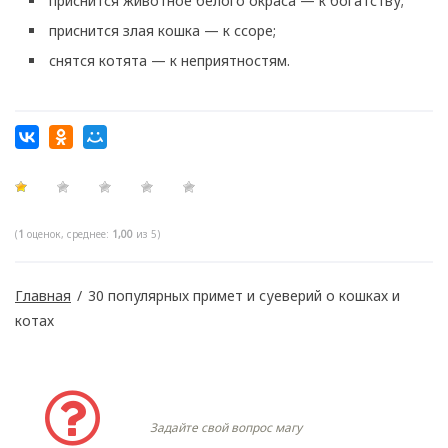
приснится животное белого окраса — к богатству;
приснится злая кошка — к ссоре;
снятся котята — к неприятностям.
(
1
оценок, среднее:
1,00
из 5)
Главная
/
30 популярных примет и суеверий о кошках и
котах
Задать вопрос
Задайте свой вопрос магу