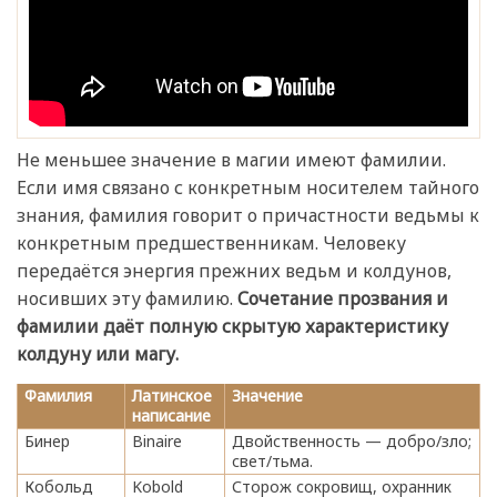
Не меньшее значение в магии имеют фамилии.
Если имя связано с конкретным носителем тайного
знания, фамилия говорит о причастности ведьмы к
конкретным предшественникам. Человеку
передаётся энергия прежних ведьм и колдунов,
носивших эту фамилию.
Сочетание прозвания и
фамилии даёт полную скрытую характеристику
колдуну или магу.
Фамилия
Латинское
Значение
написание
Бинер
Binaire
Двойственность — добро/зло;
свет/тьма.
Кобольд
Kobold
Сторож сокровищ, охранник