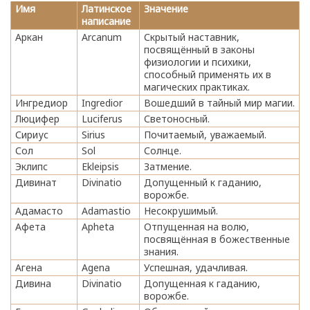
Имя
Латинское
Значение
написание
Аркан
Arcanum
Скрытый наставник,
посвящённый в законы
физиологии и психики,
способный применять их в
магических практиках.
Ингредиор
Ingredior
Вошедший в тайный мир магии.
Люцифер
Luciferus
Светоносный.
Сириус
Sirius
Почитаемый, уважаемый.
Сол
Sol
Солнце.
Эклипс
Ekleipsis
Затмение.
Дивинат
Divinatio
Допущенный к гаданию,
ворожбе.
Адамасто
Adamastio
Несокрушимый.
Афета
Apheta
Отпущенная на волю,
посвящённая в божественные
знания.
Агена
Agena
Успешная, удачливая.
Дивина
Divinatio
Допущенная к гаданию,
ворожбе.