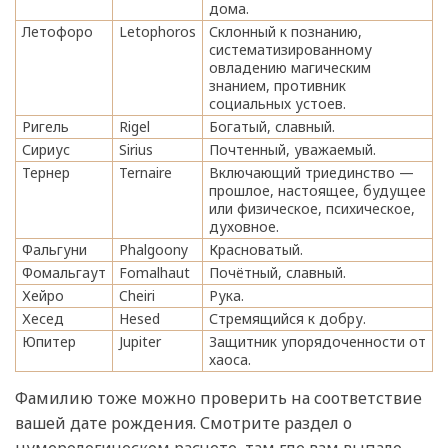
дома.
Летофоро
Letophoros
Склонный к познанию,
систематизированному
овладению магическим
знанием, противник
социальных устоев.
Ригель
Rigel
Богатый, славный.
Сириус
Sirius
Почтенный, уважаемый.
Тернер
Ternaire
Включающий триединство —
прошлое, настоящее, будущее
или физическое, психическое,
духовное.
Фальгуни
Phalgoony
Красноватый.
Фомальгаут
Fomalhaut
Почётный, славный.
Хейро
Cheiri
Рука.
Хесед
Hesed
Стремящийся к добру.
Юпитер
Jupiter
Защитник упорядоченности от
хаоса.
Фамилию тоже можно проверить на соответствие
вашей дате рождения. Смотрите раздел о