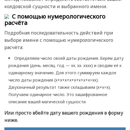
колдовской сущности и выбранного имени.
С помощью нумерологического
расчёта
Подробная последовательность действий при
выборе имени с помощью нумерологического
расчёта:
Определяем число своей даты рождения. Берём дату
рождения (день. месяц. год — хх. хх. хххх) и сводим её к
одинарному значению. Для этого суммируем каждое
число даты рождения (х+х+х+х+х+х+х+х=хх).
Двухзначный результат также складываем (х+х=х).
Получаем одинарное число. Это зашифрованное
описание вашей магической сущности.
Или просто вбейте дату вашего рождения в форму
ниже.