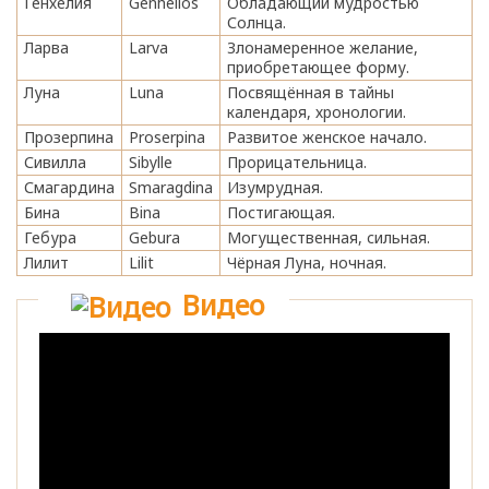
Генхелия
Genhelios
Обладающий мудростью
Солнца.
Ларва
Larva
Злонамеренное желание,
приобретающее форму.
Луна
Luna
Посвящённая в тайны
календаря, хронологии.
Прозерпина
Proserpina
Развитое женское начало.
Сивилла
Sibylle
Прорицательница.
Смагардина
Smaragdina
Изумрудная.
Бина
Bina
Постигающая.
Гебура
Gebura
Могущественная, сильная.
Лилит
Lilit
Чёрная Луна, ночная.
Видео