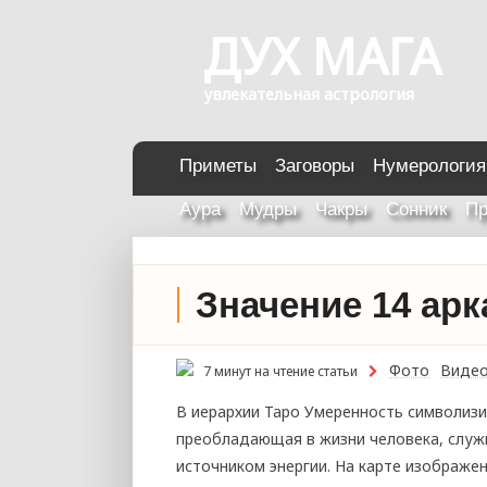
ДУХ МАГА
увлекательная астрология
Приметы
Заговоры
Нумерология
Аура
Мудры
Чакры
Сонник
Пр
Значение 14 ар
Фото
Виде
7 минут на чтение статьи
В иерархии Таро Умеренность символизи
преобладающая в жизни человека, служ
источником энергии. На карте изображе