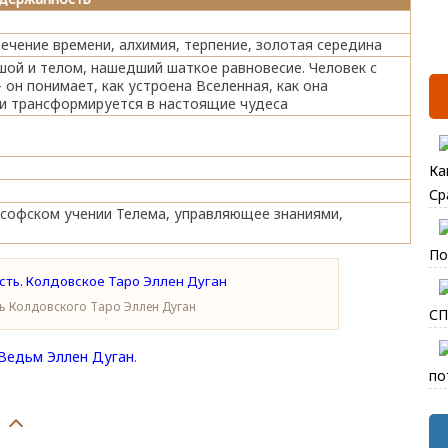
ечение времени, алхимия, терпение, золотая середина
ой и телом, нашедший шаткое равновесие. Человек с
он понимает, как устроена Вселенная, как она
 и трансформируется в настоящие чудеса
Ка
Ср
софском учении Телема, управляющее знаниями,
По
ь Колдовского Таро Эллен Дуган
СП
Ведьм Эллен Дуган
.
по