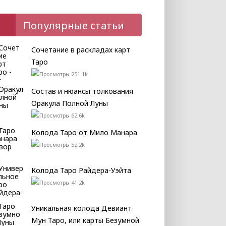
Популярные статьи
Сочетание в раскладах карт
Таро
251.1k
Состав и нюансы толкования
Оракула Полной Луны
62.6k
Колода Таро от Мило Манара
52.2k
Колода Таро Райдера-Уэйта
41.2k
Уникальная колода Девиант
Мун Таро, или карты Безумной