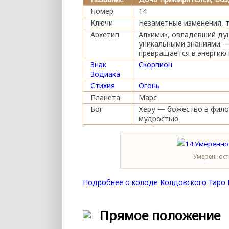
Номер
14
Ключи
Незаметные изменения, т
Архетип
Алхимик, овладевший душ
уникальными знаниями — 
превращается в энергию
Знак
Скорпион
Зодиака
Стихия
Огонь
Планета
Марс
Бог
Херу — божество в фило
мудростью
Умеренност
Подробнее о колоде Колдовского Таро 
Прямое положение