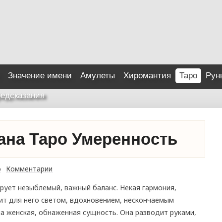
Значение имени
Амулеты
Хиромантия
Таро
Рун
едсказания
кана Таро Умеренность
о
Комментарии
рует незыблемый, важный баланс. Некая гармония,
ит для него светом, вдохновением, нескончаемым
на женская, обнаженная сущность. Она разводит руками,