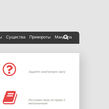
ы
Существа
Привороты
Мандала
Задать вопрос
Задайте свой вопрос магу
Моя история
Расскажи свою историю о
непознанном