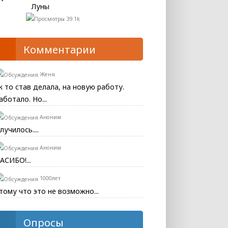
Луны
39.1k
Комментарии
Женя
к то став делала, на новую работу.
аботало. Но...
Аноним
лучилось....
Аноним
АСИБО!...
1000лет
тому что это не возможно...
Опросы