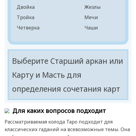
Рыцарь
Двойка
Жезлы
Королева
Тройка
Мечи
Король
Четверка
Чаши
Пятерка
Шестерка
Семерка
Выберите Старший аркан или
Восьмерка
Карту и Масть для
Девятка
определения сочетания карт
Десятка
Паж
Для каких вопросов подходит
Рыцарь
Королева
Рассматриваемая колода Таро подходит для
классических гаданий на всевозможные темы. Она
Король