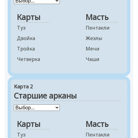
Карты
Масть
Туз
Пентакли
Двойка
Жезлы
Тройка
Мечи
Четверка
Чаши
Пятерка
Шестерка
Карта 2
Семерка
Старшие арканы
Восьмерка
Девятка
Десятка
Карты
Масть
Паж
Туз
Пентакли