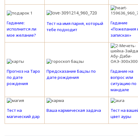
Гадание:
Гадание
Тест на имя парня, который
исполнится ли
«Пожелания 
тебе подходит
мое желание?
записках»
Прогноз на Таро
Предсказание Бацзы по
Гадание на
по дате
дате рождения
вопрос или
рождения
ситуацию по
мандале
Тест на
Ваша кармическая задача
Тест на ваше
магический дар
цвет ауры