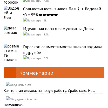
14.5k
Совместимость знаков Лев 🦁 + Водолей
💦 = 95%❤️❤️❤️❤️❤️
13k
Идеальная пара для мужчины-Девы
11.7k
Гороскоп совместимости знаков зодиака
в дружбе
10.3k
Комментарии
Женя
Как то став делала, на новую работу. Сработало. Но...
Аноним
Получилось....