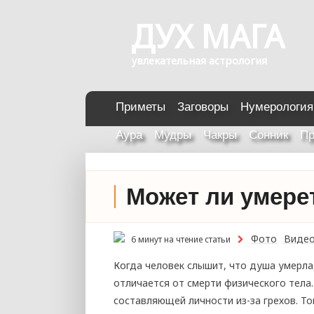
ДУХ МАГА
увлекательная астрология
Приметы
Заговоры
Нумерология
Аура
Мудры
Чакры
Сонник
Пр
Может ли умере
Фото
Виде
6 минут на чтение статьи
Когда человек слышит, что душа умерла,
отличается от смерти физического тела
составляющей личности из-за грехов. То