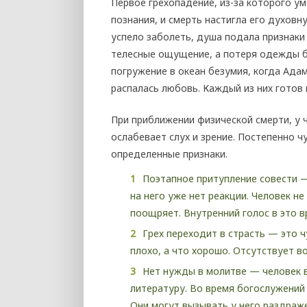
Первое грехопадение, из-за которого ум
познания, и смерть настигла его духовн
успело заболеть, душа подала признаки 
телесные ощущение, а потеря одежды б
погружение в океан безумия, когда Ада
распалась любовь. Каждый из них готов
При приближении физической смерти, у
ослабевает слух и зрение. Постепенно 
определенные признаки.
Поэтапное притупление совести —
на него уже нет реакции. Человек н
поощряет. Внутренний голос в это в
Грех переходит в страсть — это 
плохо, а что хорошо. Отсутствует 
Нет нужды в молитве — человек в
литературу. Во время богослужений 
Они могут вызывать у него раздраж