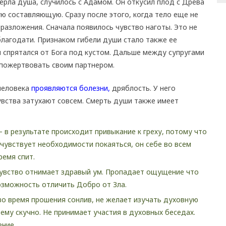
ерла душа, случилось с Адамом. Он откусил плод с Древа
ую составляющую. Сразу после этого, когда тело еще не
разложения. Сначала появилось чувство наготы. Это не
лагодати. Признаком гибели души стало также ее
м спрятался от Бога под кустом. Дальше между супругами
 пожертвовать своим партнером.
 человека
проявляются болезни,
дряблость. У него
чувства затухают совсем. Смерть души также имеет
 в результате происходит привыкание к греху, потому что
е чувствует необходимости покаяться, он себе во всем
ремя спит.
чувство отнимает здравый ум. Пропадает ощущение что
возможность отличить Добро от Зла.
о время прошения сонлив, не желает изучать духовную
ему скучно. Не принимает участия в духовных беседах.
ение.