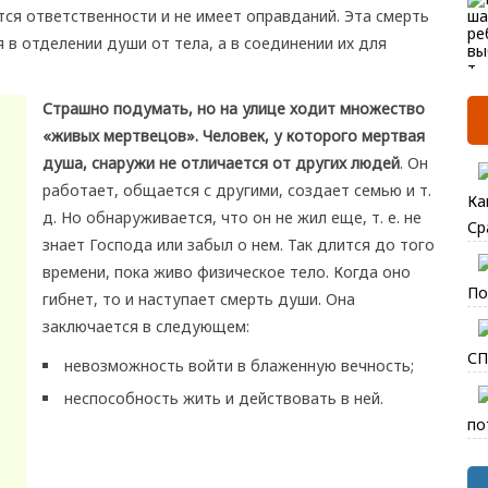
тся ответственности и не имеет оправданий. Эта смерть
я в отделении души от тела, а в соединении их для
Страшно подумать, но на улице ходит множество
«живых мертвецов». Человек, у которого мертвая
душа, снаружи не отличается от других людей
. Он
работает, общается с другими, создает семью и т.
Ка
д. Но обнаруживается, что он не жил еще, т. е. не
Ср
знает Господа или забыл о нем. Так длится до того
времени, пока живо физическое тело. Когда оно
По
гибнет, то и наступает смерть души. Она
заключается в следующем:
СП
невозможность войти в блаженную вечность;
неспособность жить и действовать в ней.
по