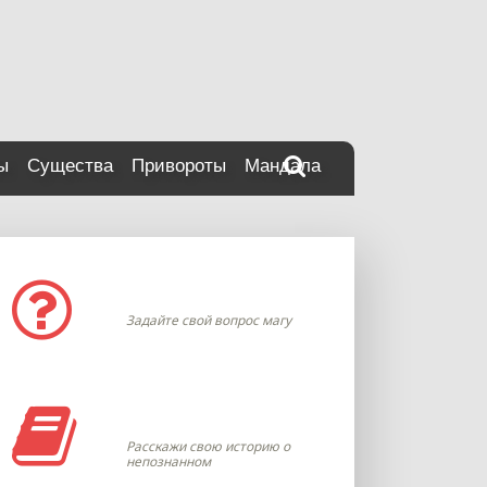
ы
Существа
Привороты
Мандала
Задать вопрос
Задайте свой вопрос магу
Моя история
Расскажи свою историю о
непознанном