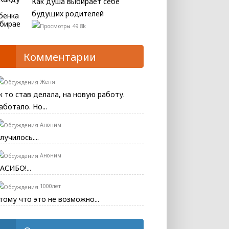
Как душа выбирает себе
будущих родителей
49.8k
Комментарии
Женя
к то став делала, на новую работу.
аботало. Но...
Аноним
лучилось....
Аноним
АСИБО!...
1000лет
тому что это не возможно...