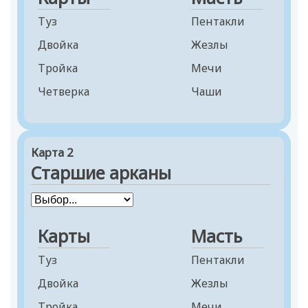
Туз
Пентакли
Двойка
Жезлы
Тройка
Мечи
Четверка
Чаши
Пятерка
Шестерка
Карта 2
Семерка
Старшие арканы
Восьмерка
Девятка
Десятка
Карты
Масть
Паж
Туз
Пентакли
Рыцарь
Двойка
Жезлы
Королева
Тройка
Мечи