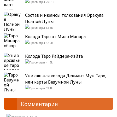
251.1k
Состав и нюансы толкования Оракула
Полной Луны
62.6k
Колода Таро от Мило Манара
52.2k
Колода Таро Райдера-Уэйта
41.2k
Уникальная колода Девиант Мун Таро,
или карты Безумной Луны
39.1k
Комментарии
Женя