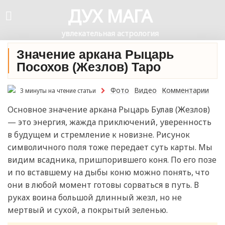
ДУХ МАГА
увлекательная астрология
Значение аркана Рыцарь
Посохов (Жезлов) Таро
Фото
Видео
Комментарии
3 минуты на чтение статьи
Основное значение аркана Рыцарь Булав (Жезлов)
— это энергия, жажда приключений, уверенность
в будущем и стремление к новизне. Рисунок
символичного поля тоже передает суть карты. Мы
видим всадника, пришпорившего коня. По его позе
и по вставшему на дыбы коню можно понять, что
они в любой момент готовы сорваться в путь. В
руках воина большой длинный жезл, но не
мертвый и сухой, а покрытый зеленью.