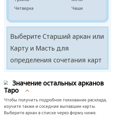
Король
Четверка
Чаши
Пятерка
Шестерка
Семерка
Выберите Старший аркан или
Восьмерка
Карту и Масть для
Девятка
определения сочетания карт
Десятка
Паж
Рыцарь
Значение остальных арканов
Королева
Таро
Король
Чтобы получить подробное толкование расклада,
изучите также и соседние выпавшие карты.
Выберите аркан в списке через форму ниже.