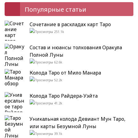
Популярные статьи
Сочетание в раскладах карт Таро
251.1k
Состав и нюансы толкования Оракула
Полной Луны
62.6k
Колода Таро от Мило Манара
52.2k
Колода Таро Райдера-Уэйта
41.2k
Уникальная колода Девиант Мун Таро,
или карты Безумной Луны
39.1k