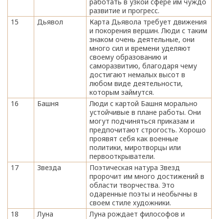
работать в узкой сфере им чуждо
развитие и прогресс.
15
Дьявол
Карта Дьявола требует движения
и покорения вершин. Люди с таким
знаком очень деятельные, они
много сил и времени уделяют
своему образованию и
саморазвитию, благодаря чему
достигают немалых высот в
любом виде деятельности,
которым займутся.
16
Башня
Люди с картой Башня морально
устойчивые в плане работы. Они
могут подчиняться приказам и
предпочитают строгость. Хорошо
проявят себя как военные
политики, миротворцы или
первооткрыватели.
17
Звезда
Поэтическая натура Звезд
пророчит им много достижений в
области творчества. Это
одаренные поэты и необычны в
своем стиле художники.
18
Луна
Луна рождает философов и