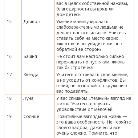
вас в целях собственной наживы,
благодарности вы вряд ли
дождетесь.
15
Дьявол
Умение манипулировать
слабохарактерными людьми не
делает вас всесильным. Учитесь
ставить себя на место своих
«жертв», и вы увидите жизнь с
обратной ее стороны.
16
Башня
Не стоит вам настолько сильно
переживать по пустякам, жизнь
так быстротечна.
17
Звезда
Учитесь отстаивать свое мнение,
а не уходить от конфликтов. Вы
гений, не позволяйте окружению
вас подавлять.
18
Луна
У вас слишком «темный» взгляд на
жизнь. Учитесь получать
удовольствие от мелочей.
19
Солнце
Позитивные взгляды на жизнь —
это ваша особенность. Не теряйте
своего задора, даже если все
очень сложно. Помните, что