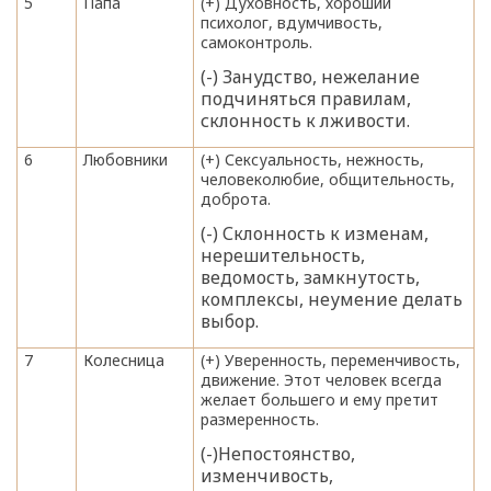
5
Папа
(+) Духовность, хороший
психолог, вдумчивость,
самоконтроль.
(-) Занудство, нежелание
подчиняться правилам,
склонность к лживости.
6
Любовники
(+) Сексуальность, нежность,
человеколюбие, общительность,
доброта.
(-) Склонность к изменам,
нерешительность,
ведомость, замкнутость,
комплексы, неумение делать
выбор.
7
Колесница
(+) Уверенность, переменчивость,
движение. Этот человек всегда
желает большего и ему претит
размеренность.
(-)Непостоянство,
изменчивость,