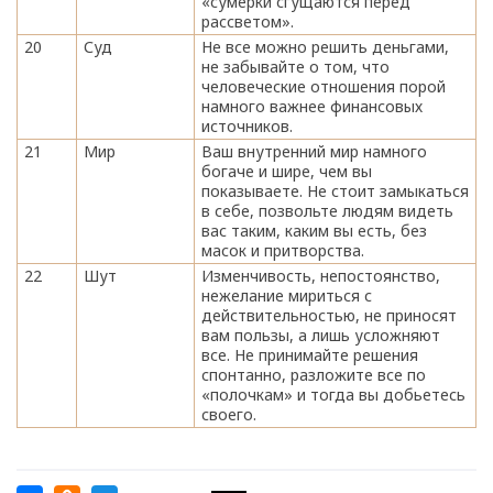
«сумерки сгущаются перед
рассветом».
20
Суд
Не все можно решить деньгами,
не забывайте о том, что
человеческие отношения порой
намного важнее финансовых
источников.
21
Мир
Ваш внутренний мир намного
богаче и шире, чем вы
показываете. Не стоит замыкаться
в себе, позвольте людям видеть
вас таким, каким вы есть, без
масок и притворства.
22
Шут
Изменчивость, непостоянство,
нежелание мириться с
действительностью, не приносят
вам пользы, а лишь усложняют
все. Не принимайте решения
спонтанно, разложите все по
«полочкам» и тогда вы добьетесь
своего.