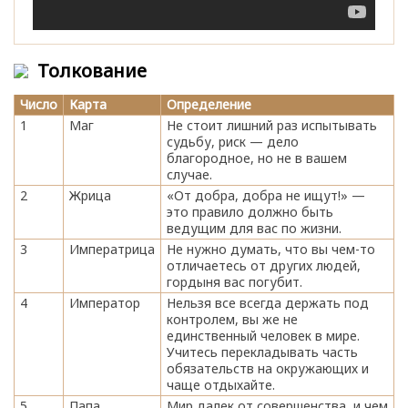
Толкование
Число
Карта
Определение
1
Маг
Не стоит лишний раз испытывать
судьбу, риск — дело
благородное, но не в вашем
случае.
2
Жрица
«От добра, добра не ищут!» —
это правило должно быть
ведущим для вас по жизни.
3
Императрица
Не нужно думать, что вы чем-то
отличаетесь от других людей,
гордыня вас погубит.
4
Император
Нельзя все всегда держать под
контролем, вы же не
единственный человек в мире.
Учитесь перекладывать часть
обязательств на окружающих и
чаще отдыхайте.
5
Папа
Мир далек от совершенства, и чем