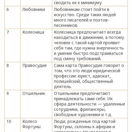
сводить их к минимуму.
6
Любовники
Любовникам стоит пойти в
искусство. Среди таких людей
много писателей и поэтов-
песенников.
7
Колесница
Колесница предпочитает всегда
находиться в движении, а потому
человек с такой картой проявит
себя там, где нужна энергичность
и умение быстро подстраиваться
под смену требований.
8
Правосудие
Сама карта Правосудие говорит о
том, что это люди юридической
профессии: юрист, адвокат,
полицейский, общественный
деятель.
9
Отшельник
Отшельники предпочитают
принадлежать сами себе. Их
сфера деятельности — удаленные
сотрудники, фрилансеры,
свободные художники и т.д.
10
Колесо
Люди, рожденные под картой
Фортуны
Фортуны, склонны к аферам и
непостоянны. Но им везет в