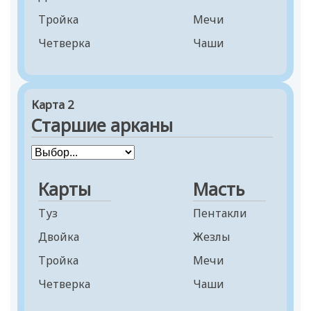
Тройка
Мечи
Четверка
Чаши
Пятерка
Шестерка
Карта 2
Семерка
Старшие арканы
Восьмерка
Девятка
Десятка
Карты
Масть
Паж
Туз
Пентакли
Рыцарь
Двойка
Жезлы
Королева
Тройка
Мечи
Король
Четверка
Чаши
Пятерка