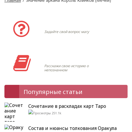
Главная
/
Значение аркана Король Клинков (Мечей)
Задать вопрос
Задайте свой вопрос магу
Моя история
Расскажи свою историю о
непознанном
Популярные статьи
Сочетание в раскладах карт Таро
251.1k
Состав и нюансы толкования Оракула