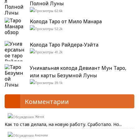
Полной Луны
62.6k
Колода Таро от Мило Манара
52.2k
Колода Таро Райдера-Уэйта
41.2k
Уникальная колода Девиант Мун Таро,
или карты Безумной Луны
39.1k
Комментарии
Женя
Как то став делала, на новую работу. Сработало. Но...
Аноним