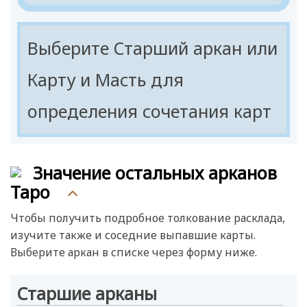
Шестерка
Семерка
Выберите Старший аркан или
Восьмерка
Карту и Масть для
Девятка
определения сочетания карт
Десятка
Паж
Рыцарь
Значение остальных арканов
Королева
Таро
Король
Чтобы получить подробное толкование расклада,
изучите также и соседние выпавшие карты.
Выберите аркан в списке через форму ниже.
Старшие арканы