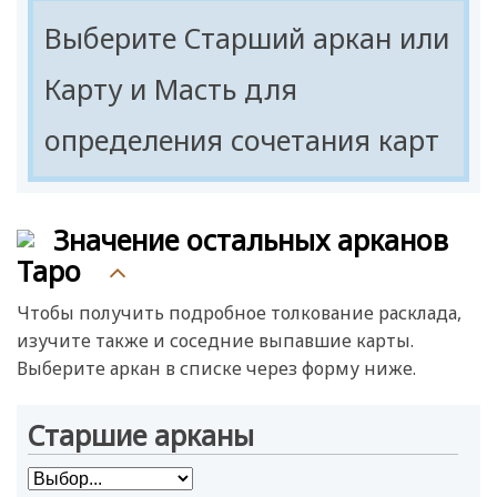
Семерка
Выберите Старший аркан или
Восьмерка
Карту и Масть для
Девятка
определения сочетания карт
Десятка
Паж
Рыцарь
Значение остальных арканов
Королева
Таро
Король
Чтобы получить подробное толкование расклада,
изучите также и соседние выпавшие карты.
Выберите аркан в списке через форму ниже.
Старшие арканы