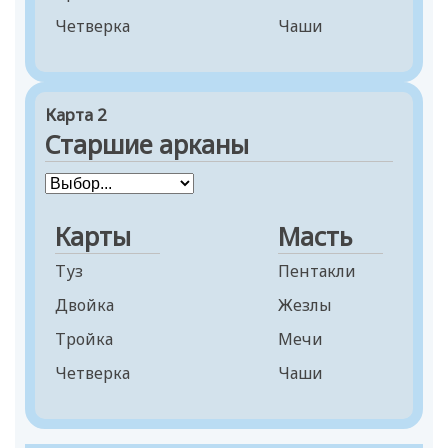
Четверка
Чаши
Пятерка
Шестерка
Карта 2
Семерка
Старшие арканы
Восьмерка
Девятка
Десятка
Карты
Масть
Паж
Туз
Пентакли
Рыцарь
Двойка
Жезлы
Королева
Тройка
Мечи
Король
Четверка
Чаши
Пятерка
Шестерка