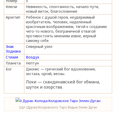
Номер
0
Ключи
Невинность, спонтанность, начало пути,
новый виток, благословение
Архетип
Ребенок с душой героя, неудержимый
изобретатель. Человек, наделенный
красочным воображением, тягой к созданию
чего-то нового, безграничной отвагой
противостоять мнениям извне, верный
самому себе.
Знак
Северный узел
Зодиака
Стихия
Воздух
Планета
Нептун
Бог
Дионис — греческий бог вдохновения,
экстаза, оргий, весны.
Локи — скандинавский бог обмана,
шуток и озорства.
Шут (Дурак) Колдовского Таро Ведьм Эллен Дуган