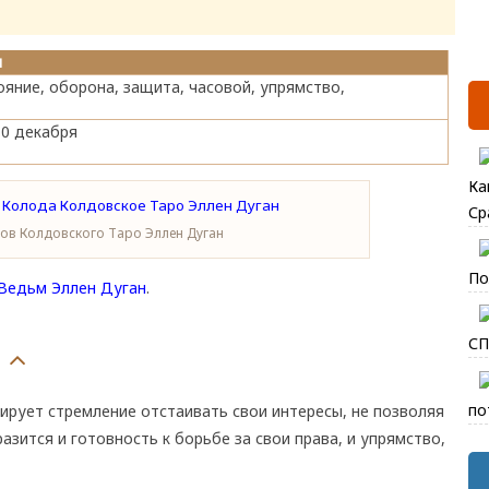
ы
яние, оборона, защита, часовой, упрямство,
-10 декабря
Ка
Ср
лов Колдовского Таро Эллен Дуган
По
Ведьм Эллен Дуган
.
СП
по
рует стремление отстаивать свои интересы, не позволяя
азится и готовность к борьбе за свои права, и упрямство,