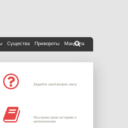
ы
Существа
Привороты
Мандала
Задать вопрос
Задайте свой вопрос магу
Моя история
Расскажи свою историю о
непознанном