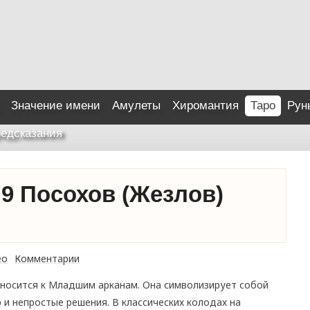
Значение имени
Амулеты
Хиромантия
Таро
Рун
едсказания
 9 Посохов (Жезлов)
ео
Комментарии
тносится к Младшим арканам. Она символизирует собой
 и непростые решения. В классических колодах на