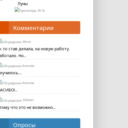
Луны
39.1k
Комментарии
Женя
к то став делала, на новую работу.
аботало. Но...
Аноним
лучилось....
Аноним
АСИБО!...
1000лет
тому что это не возможно...
Опросы