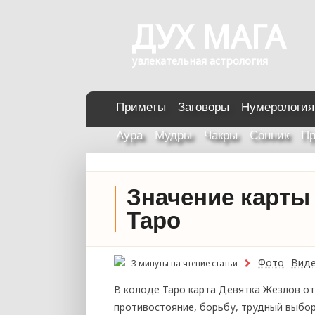
ДУХ МАГА
увлекательная астрология
Приметы
Заговоры
Нумерология
Аура
Мудры
Чакры
Сонник
Пр
Значение карты
Таро
Фото
Вид
3 минуты на чтение статьи
В колоде Таро карта Девятка Жезлов о
противостояние, борьбу, трудный выбор