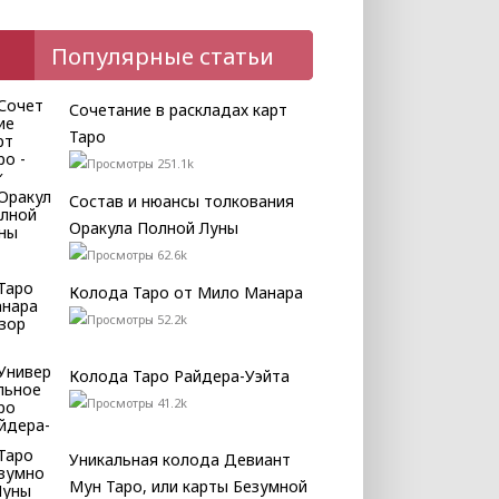
Популярные статьи
Сочетание в раскладах карт
Таро
251.1k
Состав и нюансы толкования
Оракула Полной Луны
62.6k
Колода Таро от Мило Манара
52.2k
Колода Таро Райдера-Уэйта
41.2k
Уникальная колода Девиант
Мун Таро, или карты Безумной