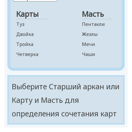
Девятка
Десятка
Карты
Масть
Паж
Туз
Пентакли
Рыцарь
Двойка
Жезлы
Королева
Тройка
Мечи
Король
Четверка
Чаши
Пятерка
Шестерка
Семерка
Выберите Старший аркан или
Восьмерка
Карту и Масть для
Девятка
определения сочетания карт
Десятка
Паж