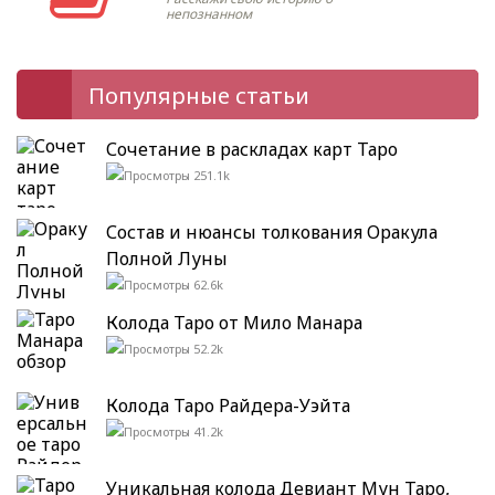
непознанном
Популярные статьи
Сочетание в раскладах карт Таро
251.1k
Состав и нюансы толкования Оракула
Полной Луны
62.6k
Колода Таро от Мило Манара
52.2k
Колода Таро Райдера-Уэйта
41.2k
Уникальная колода Девиант Мун Таро,