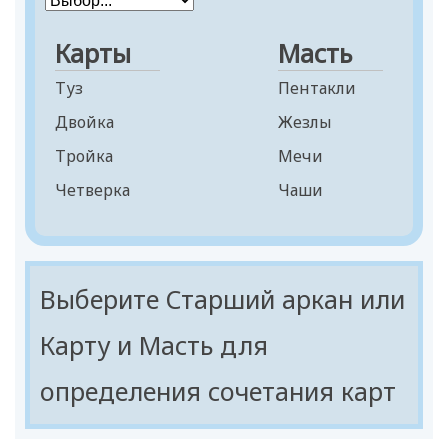
Девятка
Десятка
Карты
Масть
Паж
Туз
Пентакли
Рыцарь
Двойка
Жезлы
Королева
Тройка
Мечи
Король
Четверка
Чаши
Пятерка
Шестерка
Семерка
Выберите Старший аркан или
Восьмерка
Карту и Масть для
Девятка
определения сочетания карт
Десятка
Паж