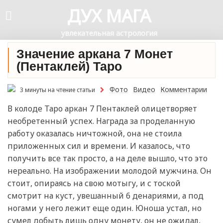
ДУХ МАГА
увлекательная астрология
Значение аркана 7 Монет
(Пентаклей) Таро
Фото
Видео
Комментарии
3 минуты на чтение статьи
В колоде Таро аркан 7 Пентаклей олицетворяет
необретенный успех. Награда за проделанную
работу оказалась ничтожной, она не стоила
приложенных сил и времени. И казалось, что
получить все так просто, а на деле вышло, что это
нереально. На изображении молодой мужчина. Он
стоит, опираясь на свою мотыгу, и с тоской
смотрит на куст, увешанный 6 денариями, а под
ногами у него лежит еще один. Юноша устал, но
сумел добыть лишь одну монету, он не ожидал,