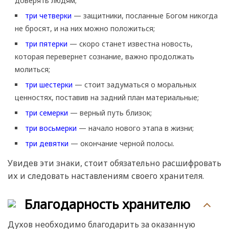
доверять людям;
три четверки
— защитники, посланные Богом никогда
не бросят, и на них можно положиться;
три пятерки
— скоро станет известна новость,
которая перевернет сознание, важно продолжать
молиться;
три шестерки
— стоит задуматься о моральных
ценностях, поставив на задний план материальные;
три семерки
— верный путь близок;
три восьмерки
— начало нового этапа в жизни;
три девятки
— окончание черной полосы.
Увидев эти знаки, стоит обязательно расшифровать
их и следовать наставлениям своего хранителя.
Благодарность хранителю
Духов необходимо благодарить за оказанную