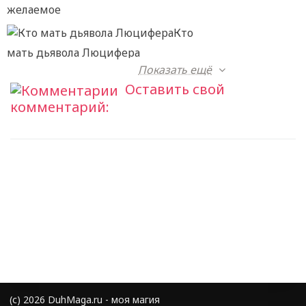
желаемое
Кто
мать дьявола Люцифера
Показать ещё
Оставить свой
комментарий:
(с) 2026 DuhMaga.ru - моя магия