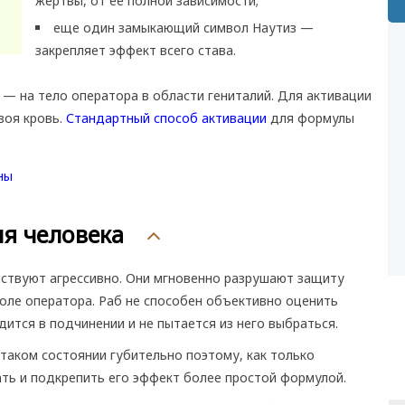
жертвы, от ее полной зависимости;
еще один замыкающий символ Наутиз —
закрепляет эффект всего става.
 — на тело оператора в области гениталий. Для активации
воя кровь.
Стандартный способ активации
для формулы
я человека
йствуют агрессивно. Они мгновенно разрушают защиту
воле оператора. Раб не способен объективно оценить
ится в подчинении и не пытается из него выбраться.
таком состоянии губительно поэтому, как только
ать и подкрепить его эффект более простой формулой.