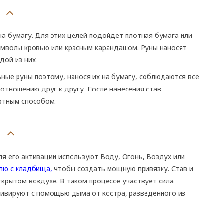
на бумагу. Для этих целей подойдет плотная бумага или
имволы кровью или красным карандашом. Руны наносят
дой из них.
ные руны поэтому, нанося их на бумагу, соблюдаются все
отношению друг к другу. После нанесения став
ртным способом.
я его активации используют Воду, Огонь, Воздух или
лю с кладбища,
чтобы создать мощную привязку. Став и
ткрытом воздухе. В таком процессе участвует сила
ктивируют с помощью дыма от костра, разведенного из