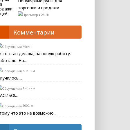
Популярные руны для
торговли и продажи
28.2k
Комментарии
Женя
к то став делала, на новую работу.
аботало. Но...
Аноним
лучилось....
Аноним
АСИБО!...
1000лет
тому что это не возможно...