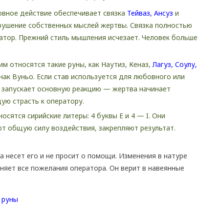
овное действие обеспечивает связка
Тейваз,
Ансуз
и
рушение собственных мыслей жертвы. Связка полностью
ратор. Прежний стиль мышления исчезает. Человек больше
м относятся такие руны, как Наутиз, Кеназ,
Лагуз,
Соулу,
ак Вуньо. Если став используется для любовного или
а запускает основную реакцию — жертва начинает
ю страсть к оператору.
осятся сирийские литеры: 4 буквы Е и 4 — I. Они
ют общую силу воздействия, закрепляют результат.
а несет его и не просит о помощи. Изменения в натуре
яет все пожелания оператора. Он верит в навеянные