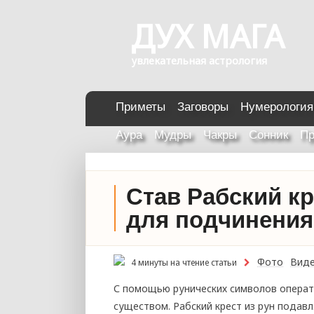
ДУХ МАГА
увлекательная астрология
Приметы
Заговоры
Нумерология
Аура
Мудры
Чакры
Сонник
Пр
Став Рабский к
для подчинения
Фото
Вид
4 минуты на чтение статьи
С помощью рунических символов операт
существом. Рабский крест из рун подав