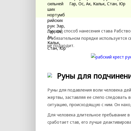
Гар, Ос, Ак, Кальк, Стан, Юр
Лучший способ нанесения става Рабство
в обязательном порядке используется с
не подходит.
Руны для подчинени
Руны для подавления воли человека де
жертвы, заставляя ее слепо следовать 
ситуацию, происходящую с ним. Он наход
Для человека длительное пребывание в 
сработает став, его лучше деактивиров