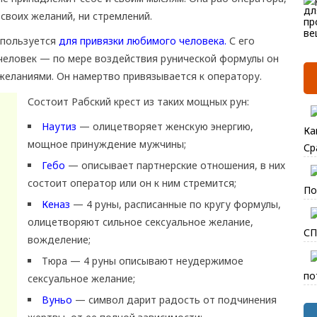
 своих желаний, ни стремлений.
спользуется
для привязки любимого человека.
С его
еловек — по мере воздействия рунической формулы он
желаниями. Он намертво привязывается к оператору.
Состоит Рабский крест из таких мощных рун:
Наутиз
— олицетворяет женскую энергию,
Ка
мощное принуждение мужчины;
Ср
Гебо
— описывает партнерские отношения, в них
состоит оператор или он к ним стремится;
По
Кеназ
— 4 руны, расписанные по кругу формулы,
олицетворяют сильное сексуальное желание,
СП
вожделение;
Тюра — 4 руны описывают неудержимое
по
сексуальное желание;
Вуньо
— символ дарит радость от подчинения