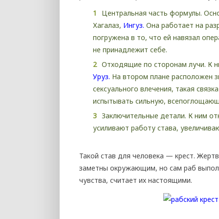
Центральная часть формулы. Осн
Хагалаз,
Ингуз.
Она работает на раз
погружена в то, что ей навязал опе
не принадлежит себе.
Отходящие по сторонам лучи. К ни
Уруз.
На втором плане расположен зн
сексуального влечения, такая связк
испытывать сильную, всепоглощающу
Заключительные детали. К ним отн
усиливают работу става, увеличива
Такой став для человека — крест. Жертв
заметны окружающим, но сам раб выполн
чувства, считает их настоящими.