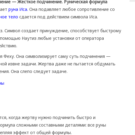
инение — Жесткое подчинение. Руническая формула
пает
руна Иса.
Она подавляет любое сопротивление со
ное тело
сдается под действием символа Иса.
из. Символ создает принуждение, способствует быстрому
 помощью Наутиз любые установки от оператора
ействию.
я Феху. Она символизирует саму суть подчинения —
ной извне задачи. Жертва даже не пытается обдумать
ния. Она слепо следует задаче.
тся, когда жертву нужно подчинить быстро и
формула сложными составными деталями: все руны
репляя эффект от общей формулы.