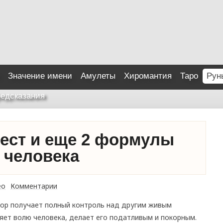
Значение имени
Амулеты
Хиромантия
Таро
Рун
едсказания
рест и еще 2 формулы
 человека
ео
Комментарии
ор получает полный контроль над другим живым
ляет волю человека, делает его податливым и покорным.