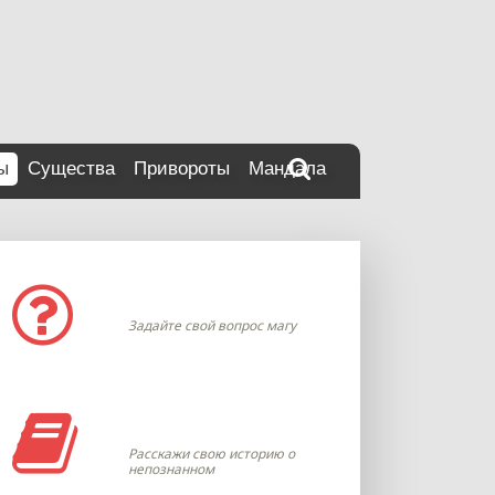
ы
Существа
Привороты
Мандала
Задать вопрос
Задайте свой вопрос магу
Моя история
Расскажи свою историю о
непознанном