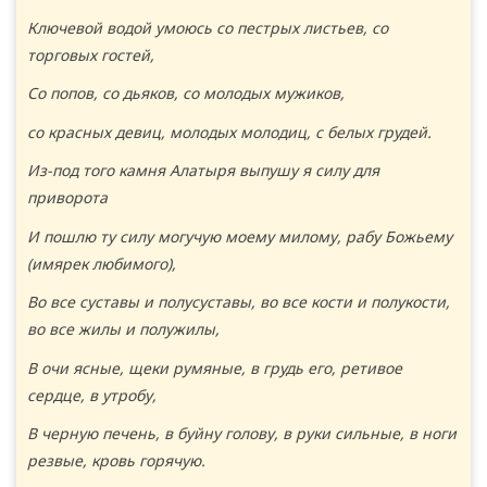
Ключевой водой умоюсь со пестрых листьев, со
торговых гостей,
Со попов, со дьяков, со молодых мужиков,
со красных девиц, молодых молодиц, с белых грудей.
Из-под того камня Алатыря выпушу я силу для
приворота
И пошлю ту силу могучую моему милому, рабу Божьему
(имярек любимого),
Во все суставы и полусуставы, во все кости и полукости,
во все жилы и полужилы,
В очи ясные, щеки румяные, в грудь его, ретивое
сердце, в утробу,
В черную печень, в буйну голову, в руки сильные, в ноги
резвые, кровь горячую.