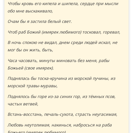
Чтобы кровь его кипела и шипела, сердце при мысли
обо мне выскакивало,
Очам бы я застила белый свет.
Чтоб раб Божий (имярек любимого) тосковал, горевал,
В ночь спокою не видал, днем среди людей искал, не
мог бы он жить, быть,
Часа часовать, минуты миновать без меня, рабы
Божьей (свое имярек).
Поднялась бы тоска-кручина из морской пучины, из
морской травы-муравы,
Поднялось бы горе из-за синих гор, из тёмных псов,
частых ветвей,
Встань-восстань, печаль-сухота, страсть неугасимая,
Любовь неутолимая, накинься, набросься на раба
Божьего (имярек любимого),