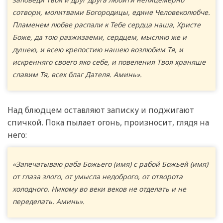
сотвори, молитвами Богородицы, едине Человеколюбче.
Пламенем любве распали к Тебе сердца наша, Христе
Боже, да тою разжизаеми, сердцем, мыслию же и
душею, и всею крепостию нашею возлюбим Тя, и
искренняго своего яко себе, и повеления Твоя храняше
славим Тя, всех благ Дателя. Аминь».
Над блюдцем оставляют записку и поджигают
спичкой. Пока пылает огонь, произносит, глядя на
него:
«Запечатываю раба Божьего (имя) с рабой Божьей (имя)
от глаза злого, от умысла недоброго, от отворота
холодного. Никому во веки веков не отделать и не
переделать. Аминь».