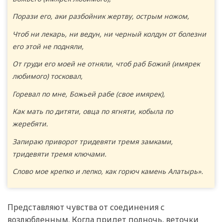
Порази его, аки разбойник жертву, острым ножом,
Чтоб ни лекарь, ни ведун, ни черный колдун от болезни
его этой не подняли,
От груди его моей не отняли, чтоб раб Божий (имярек
любимого) тосковал,
Горевал по мне, Божьей рабе (свое имярек),
Как мать по дитяти, овца по ягняти, кобыла по
жеребяти.
Запираю приворот тридевяти тремя замками,
тридевяти тремя ключами.
Слово мое крепко и лепко, как горюч камень Алатырь».
Представляют чувства от соединения с
возлюбленным. Когда придет полночь, веточки