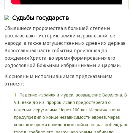
Судьбы государств
Сбывшиеся пророчества в большей степени
рассказывают историю земли израильской, ее
народа, а также могущественных древних держав.
Колоссальная часть событий произошла до
рождения Христа, во время формирования его
родословной Божьими избранниками и царями.
К основным исполнившимся предсказаниям
относят:
Падение Израиля и Иудеи, возвышение Вавилона. В
VIII веке до н.э. пророк Исаия предостерегал о
падении Иерусалима. Через 100 лет Иеремия снова
предупредил о конце независимости евреев. Через
короткое время вавилонское войско не раз побеждало
город, грабило его, разрушало храмы, забирало