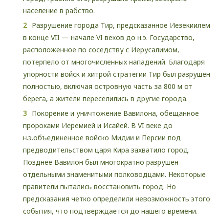
население в рабство.
Разрушение города Тир, предсказанное Иезекиилем
в конце VII — начале VI веков до н.э. Государство,
расположенное по соседству с Иерусалимом,
потерпело от многочисленных нападений. Благодаря
упорности войск и хитрой стратегии Тир был разрушен
полностью, включая островную часть за 800 м от
берега, а жители переселились в другие города.
Покорение и уничтожение Вавилона, обещанное
пророками Иеремией и Исайей. В VI веке до
н.э.объединенное войско Мидии и Персии под
предводительством царя Кира захватило город.
Позднее Вавилон был многократно разрушен
отдельными знаменитыми полководцами. Некоторые
правители пытались восстановить город. Но
предсказания четко определили невозможность этого
события, что подтверждается до нашего времени.