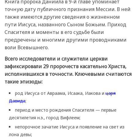
Книга пророка Даниила в 9-й главе упоминает
точную дату публичного признания Мессии. В ней
также имеются другие сведения о жизненном
пути Иисуса, названного Сыном Божьим. Приход
Спасителя и моменты в его судьбе были
предречены и многими другими проводниками
воли Всевышнего.
Всего исследователи и служители церкви
зафиксировали 29 пророчеств касательно Христа,
исполнившихся в точности. Ключевыми считаются
такие эпизоды:
род Иисуса от Авраама, Исаака, Иакова и
царя
Давида
;
период и место рождения Спасителя — первые
десятилетия н.э., город Вифлеем;
непорочное зачатие Иисуса и появление на свет из
лона девы;