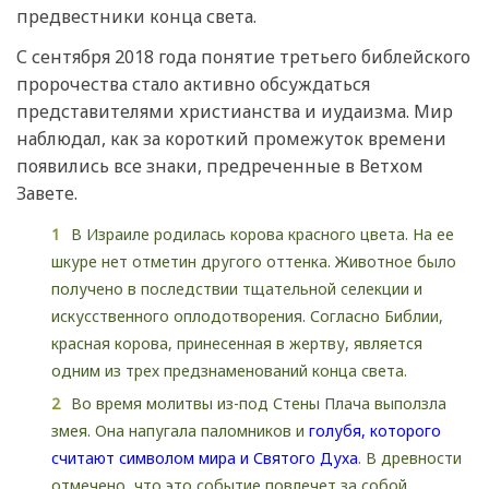
предвестники конца света.
С сентября 2018 года понятие третьего библейского
пророчества стало активно обсуждаться
представителями христианства и иудаизма. Мир
наблюдал, как за короткий промежуток времени
появились все знаки, предреченные в Ветхом
Завете.
В Израиле родилась корова красного цвета. На ее
шкуре нет отметин другого оттенка. Животное было
получено в последствии тщательной селекции и
искусственного оплодотворения. Согласно Библии,
красная корова, принесенная в жертву, является
одним из трех предзнаменований конца света.
Во время молитвы из-под Стены Плача выползла
змея. Она напугала паломников и
голубя, которого
считают символом мира и Святого Духа
. В древности
отмечено, что это событие повлечет за собой