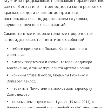
Мужчина предсказывает, описывая поразительные
факты. В его стиле — преподнести сон в реальных
красках, выделить внешние признаки,
воспользоваться подкреплением слуховых,
звуковых, вкусовых ассоциаций.
Самые точные и поразительные пророчества
ясновидца касаются негативных событий:
гибели президента Польши Качинского и его
делегации;
смерти спортсмена и комментатора Владимира
Маслаченко, а также журналиста Артема Носика;
кончины Стива Джобса, Людмилы Гурченко и
Элизабет Тейлор;
теракты в Пакистане и в московском аэропорту
Домодедово;
сильные землетрясения в Турции (19 мая 2011), в
Японии с последующей катастрофой на АЭС «Фукусима»