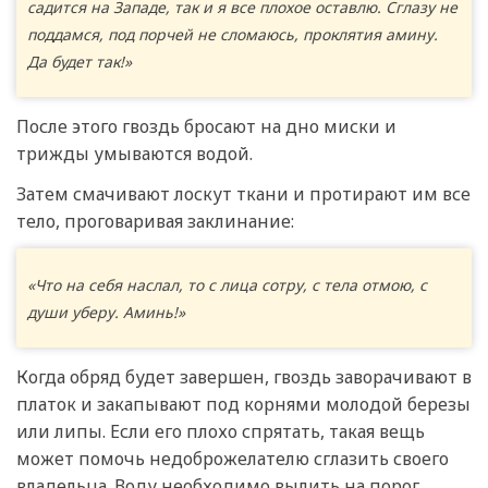
садится на Западе, так и я все плохое оставлю. Сглазу не
поддамся, под порчей не сломаюсь, проклятия амину.
Да будет так!»
После этого гвоздь бросают на дно миски и
трижды умываются водой.
Затем смачивают лоскут ткани и протирают им все
тело, проговаривая заклинание:
«Что на себя наслал, то с лица сотру, с тела отмою, с
души уберу. Аминь!»
Когда обряд будет завершен, гвоздь заворачивают в
платок и закапывают под корнями молодой березы
или липы. Если его плохо спрятать, такая вещь
может помочь недоброжелателю сглазить своего
владельца. Воду необходимо вылить на порог