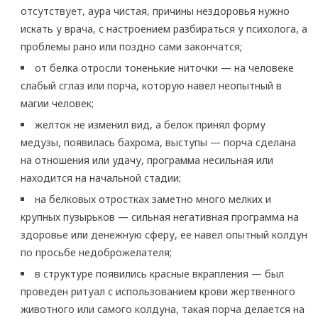
отсутствует, аура чистая, причины нездоровья нужно
искать у врача, с настроением разбираться у психолога, а
проблемы рано или поздно сами закончатся;
от белка отросли тоненькие ниточки — на человеке
слабый сглаз или порча, которую навел неопытный в
магии человек;
желток не изменил вид, а белок принял форму
медузы, появилась бахрома, выступы — порча сделана
на отношения или удачу, программа несильная или
находится на начальной стадии;
на белковых отростках заметно много мелких и
крупных пузырьков — сильная негативная программа на
здоровье или денежную сферу, ее навел опытный колдун
по просьбе недоброжелателя;
в структуре появились красные вкрапления — был
проведен ритуал с использованием крови жертвенного
животного или самого колдуна, такая порча делается на