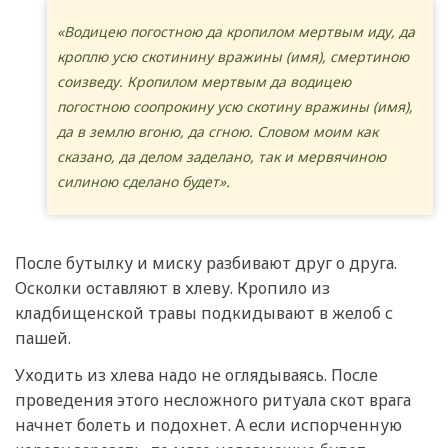
«Водицею погостною да кропилом мертвым иду, да
кроплю усю скотинину вражины (имя), смертиною
соизведу. Кропилом мертвым да водицею
погостною соопрокину усю скотину вражины (имя),
да в землю вгоню, да сгною. Словом моим как
сказано, да делом заделано, так и мервячиною
силиною сделано будет».
После бутылку и миску разбивают друг о друга.
Осколки оставляют в хлеву. Кропило из
кладбищенской травы подкидывают в желоб с
пашей.
Уходить из хлева надо не оглядываясь. После
проведения этого несложного ритуала скот врага
начнет болеть и подохнет. А если испорченную