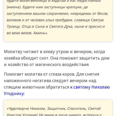
будите молитвенницы и ходатаи о нас недостойных
(имена). Будите нам заступницы крепции, да
заступлением вашим сохраняеми, невредимы от бесов,
волхвов и от человек злых пребудем, славяще Святую
Троицу, Отца и Сына и Святаго Духа, ныне и присно и
во веки веков. Аминь».
Молитву читают в хлеву утром и вечером, когда
хозяйка обходит скот. Она поможет защитить дом
и хозяйство от магического воздействия.
Помогает молитва от сглаза коров. Для снятия
наложенного негатива следует вечером над
спящим животным обратиться
к святому Николаю
Угоднику:
«Чудотворче Николае, Защитник, Спаситель, Святой
Христов Угодник! Не виню в душе никого, испрошу у