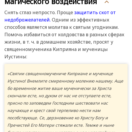
магического воздействия
Снять сглаз непросто. Проще
защитить скот от
недоброжелателей.
Одним из эффективных
способов является молитва к святым угодникам.
Помочь избавиться от колдовства в разных сферах
жизни, в т. ч. в домашнем хозяйстве, просят у
священномученика Киприяна и мученицы
Иустины:
«Святии священномучениче Киприане и мученице
Иустино! Внемлите смиренному молению нашему. Аще
бо временное житие ваше мученически за Христа
скончали есте, но духом от нас не отступаете есте,
присно по заповедем Господним шествовати нас
научающе и крест свой терпеливо нести нам
пособствующе. Се, дерзновение ко Христу Богу и
Пречистей Его Матери стяжали есте. Темже и ныне