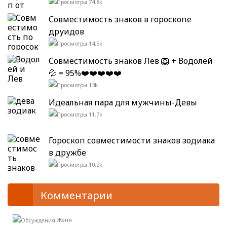
74.8k
Совместимость знаков в гороскопе
друидов
14.5k
Совместимость знаков Лев 🦁 + Водолей
💦 = 95%❤️❤️❤️❤️❤️
13k
Идеальная пара для мужчины-Девы
11.7k
Гороскоп совместимости знаков зодиака
в дружбе
10.2k
Комментарии
Женя