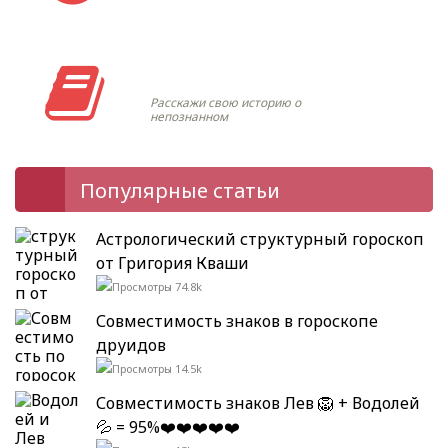
Моя история
Расскажи свою историю о
непознанном
Популярные статьи
Астрологический структурный гороскоп
от Григория Кваши
74.8k
Совместимость знаков в гороскопе
друидов
14.5k
Совместимость знаков Лев 🦁 + Водолей
💦 = 95%❤️❤️❤️❤️❤️